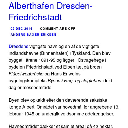
Alberthafen Dresden-
Friedrichstadt
02 DEC 2014
COMMENT ARE OFF
ANDERS BAGER ERIKSEN
D
resdens
vigtigste havn og en af de vigtigste
indlandshavne (Binnenhäfen) i Tyskland. Den blev
bygget i årene 1891-95 og ligger i Ostragehege i
bydelen Friedrichstadt ved Elben tæt på broen
Flügelwegbrücke
og Hans Erlweins
bygningskompleks
Byens kvæg- og slagtehus
, der i
dag er messeområde.
B
yen blev opkaldt efter den daværende saksiske
konge Albert. Området var hovedmål for angrebene 13.
februar 1945 og undergik voldsomme ødelæggelser.
H
avneområdet dækker et samlet areal på 42 hektar.