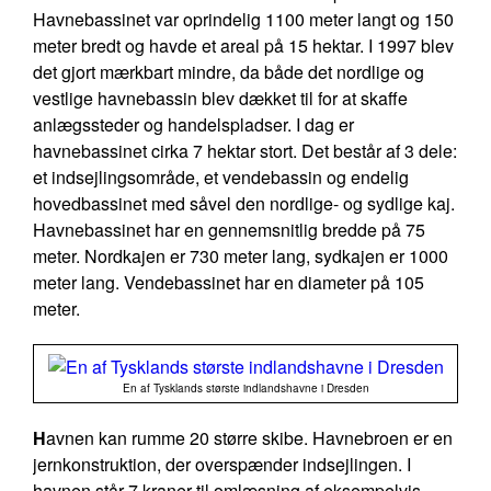
Havnebassinet var oprindelig 1100 meter langt og 150
meter bredt og havde et areal på 15 hektar. I 1997 blev
det gjort mærkbart mindre, da både det nordlige og
vestlige havnebassin blev dækket til for at skaffe
anlægssteder og handelspladser. I dag er
havnebassinet cirka 7 hektar stort. Det består af 3 dele:
et indsejlingsområde, et vendebassin og endelig
hovedbassinet med såvel den nordlige- og sydlige kaj.
Havnebassinet har en gennemsnitlig bredde på 75
meter. Nordkajen er 730 meter lang, sydkajen er 1000
meter lang. Vendebassinet har en diameter på 105
meter.
En af Tysklands største indlandshavne i Dresden
H
avnen kan rumme 20 større skibe. Havnebroen er en
jernkonstruktion, der overspænder indsejlingen. I
havnen står 7 kraner til omlæsning af eksempelvis