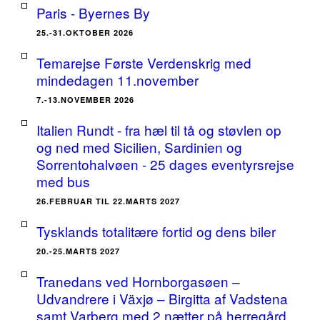
Paris - Byernes By
25.-31.OKTOBER 2026
Temarejse Første Verdenskrig med
mindedagen 11.november
7.-13.NOVEMBER 2026
Italien Rundt - fra hæl til tå og støvlen op
og ned med Sicilien, Sardinien og
Sorrentohalvøen - 25 dages eventyrsrejse
med bus
26.FEBRUAR TIL 22.MARTS 2027
Tysklands totalitære fortid og dens biler
20.-25.MARTS 2027
Tranedans ved Hornborgasøen –
Udvandrere i Växjø – Birgitta af Vadstena
samt Varberg med 2 nætter på herregård