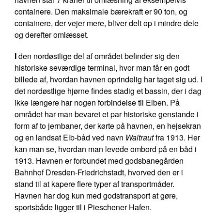
containere. Den maksimale bærekraft er 90 ton, og
containere, der vejer mere, bliver delt op i mindre dele
og derefter omlæsset.
I
den nordøstlige del af området befinder sig den
historiske seværdige terminal, hvor man får en godt
billede af, hvordan havnen oprindelig har taget sig ud. I
det nordøstlige hjørne findes stadig et bassin, der i dag
ikke længere har nogen forbindelse til Elben. På
området har man bevaret et par historiske genstande i
form af to jernbaner, der kørte på havnen, en hejsekran
og en landsat Elb-båd ved navn
Waltraut
fra 1913. Her
kan man se, hvordan man levede ombord på en båd i
1913. Havnen er forbundet med godsbanegården
Bahnhof Dresden-Friedrichstadt, hvorved den er i
stand til at kapere flere typer af transportmåder.
Havnen har dog kun med godstransport at gøre,
sportsbåde ligger til i Pieschener Hafen.