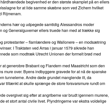
e hårdhændede begivenhed er den største skamplet på en ellers
ædselsslagne for at lide samme skæbne som ved Zichem hvilket
ved Rijmenam.
i Flanderns hær og udpegede samtidig Alessandros moder
n og Generalguvernør ellers truede han med at trække sig
r og protestanter – flamlændere og Wallonere – en modsætning
inser. I Traktaten ved Arras i januar 1579 sikrede han
dannede som modtræk Utrecht Unionen der formelt brød med
 for at generobre Brabant og Flandern med Maastricht som den
byens mure over. Byens indbyggere gravede for at nå de spanske
nem tunnelerne. Andre døde grundet manglende ilt, da
var tiltænkt at skulle sprænge de store forsvarsmure rundt om
avde overgivet sig efter at angriberne var brudt igennem murene,
e et stort antal civile livet. Plyndringerne var ekstra voldelige