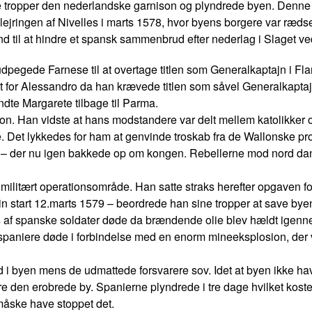
ke tropper den nederlandske garnison og plyndrede byen. Denn
e belejringen af Nivelles i marts 1578, hvor byens borgere var r
and til at hindre et spansk sammenbrud efter nederlag i Slaget 
II udpegede Farnese til at overtage titlen som Generalkaptajn 
t for Alessandro da han krævede titlen som såvel Generalkaptaj
endte Margarete tilbage til Parma.
ion. Han vidste at hans modstandere var delt mellem katolikke
 Det lykkedes for ham at genvinde troskab fra de Wallonske prov
nde – der nu igen bakkede op om kongen. Rebellerne mod nord 
et militært operationsområde. Han satte straks herefter opgaven
og sin start 12.marts 1579 – beordrede han sine tropper at save 
is af spanske soldater døde da brændende olie blev hældt igen
0 spaniere døde i forbindelse med en enorm mineeksplosion, der 
ind i byen mens de udmattede forsvarere sov. Idet at byen ikke h
ndre den erobrede by. Spanierne plyndrede i tre dage hvilket kosted
 måske have stoppet det.