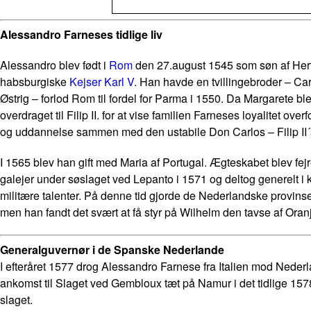
Alessandro Farneses tidlige liv
Alessandro blev født i
Rom
den 27.august 1545 som søn af Hertu
habsburgiske
Kejser Karl V
. Han havde en tvillingebroder – C
Østrig – forlod Rom til fordel for Parma i 1550. Da Margarete 
overdraget til Filip II. for at vise familien Farneses loyalitet 
og uddannelse sammen med den ustabile Don Carlos – Filip II´s
I 1565 blev han gift med Maria af Portugal. Ægteskabet blev fejr
galejer under søslaget ved Lepanto i 1571 og deltog generelt i
militære talenter. På denne tid gjorde de Nederlandske provinse
men han fandt det svært at få styr på Wilhelm den tavse af Oran
Generalguvernør i de Spanske Nederlande
I efteråret 1577 drog Alessandro Farnese fra Italien mod Nederl
ankomst til Slaget ved Gembloux tæt på Namur i det tidlige 1578 
slaget.