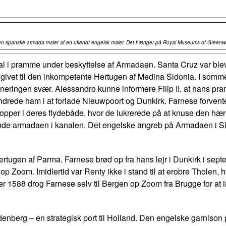
n spanske armada malet af en ukendt engelsk maler. Det hænger på Royal Museums of Greenw
anal i pramme under beskyttelse af Armadaen. Santa Cruz var 
 givet til den inkompetente Hertugen af Medina Sidonia. I som
neringen svær. Alessandro kunne informere Filip II. at hans p
rhindrede ham i at forlade Nieuwpoort og Dunkirk. Farnese forve
 tropper i deres flydebåde, hvor de lukrerede på at knuse den 
e armadaen i kanalen. Det engelske angreb på Armadaen i Slag
rtugen af Parma. Farnese brød op fra hans lejr i Dunkirk i septe
Zoom. Imidlertid var Renty ikke i stand til at erobre Tholen, hv
r 1588 drog Farnese selv til Bergen op Zoom fra Brugge for at in
enberg – en strategisk port til Holland. Den engelske garnison p