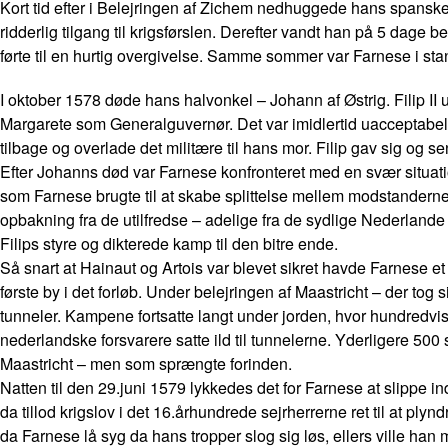
Kort tid efter i Belejringen af Zichem nedhuggede hans spans
ridderlig tilgang til krigsførslen. Derefter vandt han på 5 dag
førte til en hurtig overgivelse. Samme sommer var Farnese i st
I oktober 1578 døde hans halvonkel – Johann af Østrig. Filip 
Margarete som Generalguvernør. Det var imidlertid uacceptabel
tilbage og overlade det militære til hans mor. Filip gav sig og s
Efter Johanns død var Farnese konfronteret med en svær situat
som Farnese brugte til at skabe splittelse mellem modstanderne.
opbakning fra de utilfredse – adelige fra de sydlige Nederla
Filips styre og dikterede kamp til den bitre ende.
Så snart at Hainaut og Artois var blevet sikret havde Farnese 
første by i det forløb. Under belejringen af Maastricht – der t
tunneler. Kampene fortsatte langt under jorden, hvor hundredv
nederlandske forsvarere satte ild til tunnelerne. Yderligere 50
Maastricht – men som sprængte forinden.
Natten til den 29.juni 1579 lykkedes det for Farnese at slippe 
da tillod krigslov i det 16.århundrede sejrherrerne ret til at ply
da Farnese lå syg da hans tropper slog sig løs, ellers ville han