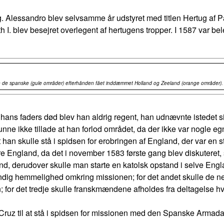
g. Alessandro blev selvsamme år udstyret med titlen Hertug af 
 I. blev besejret overlegent af hertugens tropper. I 1587 var bel
 de spanske (gule områder) efterhånden fået inddæmmet Holland og Zeeland (orange områder). 
ns faders død blev han aldrig regent, han udnævnte istedet si
ne ikke tillade at han forlod området, da der ikke var nogle eg
 han skulle stå i spidsen for erobringen af England, der var en st
 England, da det i november 1583 første gang blev diskuteret, så
d, derudover skulle man starte en katolsk opstand i selve England
stændig hemmelighed omkring missionen; for det andet skulle de
; for det tredje skulle franskmændene afholdes fra deltagelse hve
a Cruz til at stå i spidsen for missionen med den Spanske Armad