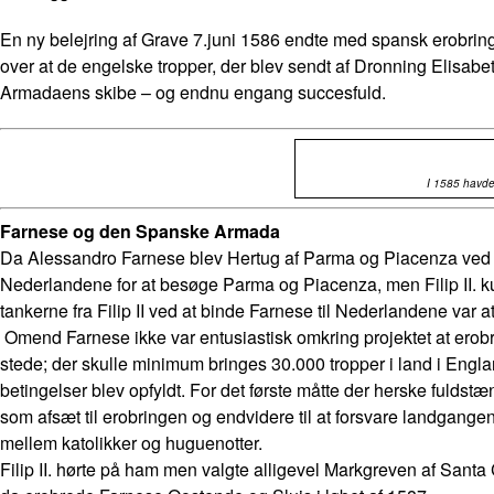
En ny belejring af Grave 7.juni 1586 endte med spansk erobrin
over at de engelske tropper, der blev sendt af Dronning Elisabeth
Armadaens skibe – og endnu engang succesfuld.
I 1585 havde
Farnese og den Spanske Armada
Da Alessandro Farnese blev Hertug af Parma og Piacenza ved ha
Nederlandene for at besøge Parma og Piacenza, men Filip II. kun
tankerne fra Filip II ved at binde Farnese til Nederlandene var at
Omend Farnese ikke var entusiastisk omkring projektet at erobre
stede; der skulle minimum bringes 30.000 tropper i land i Englan
betingelser blev opfyldt. For det første måtte der herske fuld
som afsæt til erobringen og endvidere til at forsvare landgangen
mellem katolikker og huguenotter.
Filip II. hørte på ham men valgte alligevel Markgreven af Sant