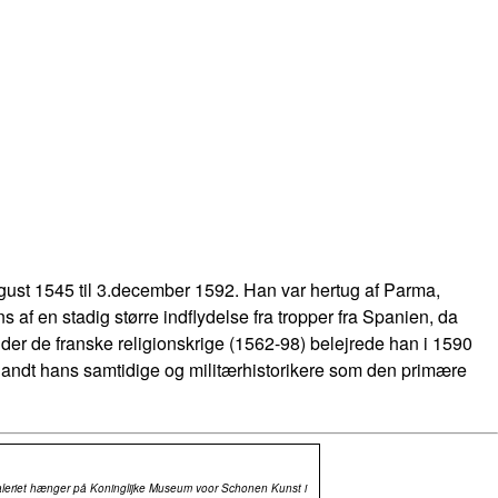
ust 1545 til 3.december 1592. Han var hertug af Parma,
f en stadig større indflydelse fra tropper fra Spanien, da
nder de franske religionskrige (1562-98) belejrede han i 1590
landt hans samtidige og militærhistorikere som den primære
aleriet hænger på Koninglijke Museum voor Schonen Kunst i