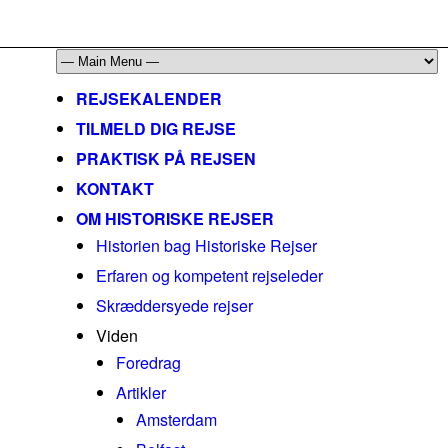
mail@historiskerejser.dk
+45 20 93 17 14
REJSEKALENDER
TILMELD DIG REJSE
PRAKTISK PÅ REJSEN
KONTAKT
OM HISTORISKE REJSER
Historien bag Historiske Rejser
Erfaren og kompetent rejseleder
Skræddersyede rejser
Viden
Foredrag
Artikler
Amsterdam