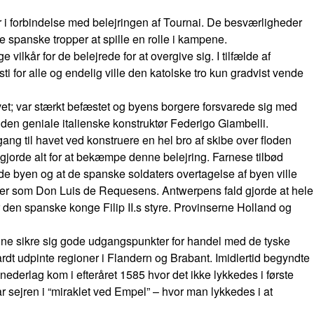
r i forbindelse med belejringen af Tournai. De besværligheder
 spanske tropper at spille en rolle i kampene.
vilkår for de belejrede for at overgive sig. I tilfælde af
sti for alle og endelig ville den katolske tro kun gradvist vende
t; var stærkt befæstet og byens borgere forsvarede sig med
den geniale italienske konstruktør Federigo Giambelli.
g til havet ved konstruere en hel bro af skibe over floden
gjorde alt for at bekæmpe denne belejring. Farnese tilbød
rlade byen og at de spanske soldaters overtagelse af byen ville
ser som Don Luis de Requesens. Antwerpens fald gjorde at hele
den spanske konge Filip II.s styre. Provinserne Holland og
unne sikre sig gode udgangspunkter for handel med de tyske
rdt udpinte regioner i Flandern og Brabant. Imidlertid begyndte
 nederlag kom i efteråret 1585 hvor det ikke lykkedes i første
sejren i “miraklet ved Empel” – hvor man lykkedes i at