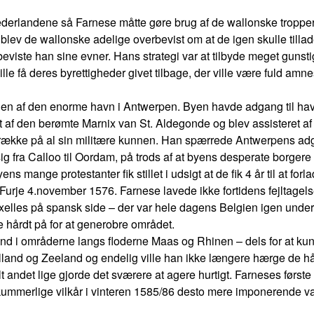
Nederlandene så Farnese måtte gøre brug af de wallonske troppe
ev de wallonske adelige overbevist om at de igen skulle tillade
viste han sine evner. Hans strategi var at tilbyde meget gunstige 
ille få deres byrettigheder givet tilbage, der ville være fuld amne
en af den enorme havn i Antwerpen. Byen havde adgang til have
af den berømte Marnix van St. Aldegonde og blev assisteret af 
række på al sin militære kunnen. Han spærrede Antwerpens adgan
 fra Calloo til Oordam, på trods af at byens desperate borgere 
ns mange protestanter fik stillet i udsigt at de fik 4 år til at fo
urje 4.november 1576. Farnese lavede ikke fortidens fejltagel
lles på spansk side – der var hele dagens Belgien igen under 
 hårdt på for at generobre området.
 ind i områderne langs floderne Maas og Rhinen – dels for at k
olland og Zeeland og endelig ville han ikke længere hærge de hå
lt andet lige gjorde det sværere at agere hurtigt. Farneses første
merlige vilkår i vinteren 1585/86 desto mere imponerende var 