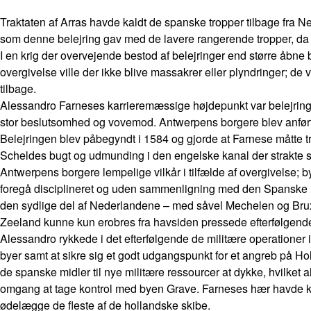
Traktaten af Arras havde kaldt de spanske tropper tilbage fra 
som denne belejring gav med de lavere rangerende tropper, da bl
I en krig der overvejende bestod af belejringer end større åbne be
overgivelse ville der ikke blive massakrer eller plyndringer; de v
tilbage.
Alessandro Farneses karrieremæssige højdepunkt var belejring
stor beslutsomhed og vovemod. Antwerpens borgere blev anført 
Belejringen blev påbegyndt i 1584 og gjorde at Farnese måtte t
Scheldes bugt og udmunding i den engelske kanal der strakte sig
Antwerpens borgere lempelige vilkår i tilfælde af overgivelse; bye
foregå disciplineret og uden sammenligning med den Spanske F
den sydlige del af Nederlandene – med såvel Mechelen og Bruxe
Zeeland kunne kun erobres fra havsiden pressede efterfølgende
Alessandro rykkede i det efterfølgende de militære operationer
byer samt at sikre sig et godt udgangspunkt for et angreb på H
de spanske midler til nye militære ressourcer at dykke, hvilket a
omgang at tage kontrol med byen Grave. Farneses hær havde kum
ødelægge de fleste af de hollandske skibe.