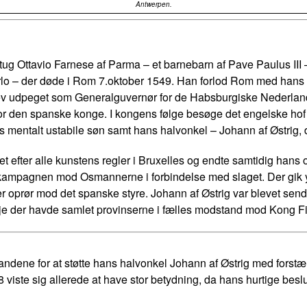
Antwerpen.
g Ottavio Farnese af Parma – et barnebarn af Pave Paulus III –
arlo – der døde i Rom 7.oktober 1549. Han forlod Rom med hans
blev udpeget som Generalguvernør for de Habsburgiske Nederland
overfor den spanske konge. I kongens følge besøge det engelske hof
 mentalt ustabile søn samt hans halvonkel – Johann af Østrig,
et efter alle kunstens regler i Bruxelles og endte samtidig hans
 kampagnen mod Osmannerne i forbindelse med slaget. Der gik yde
r oprør mod det spanske styre. Johann af Østrig var blevet send
je der havde samlet provinserne i fælles modstand mod Kong Fili
andene for at støtte hans halvonkel Johann af Østrig med forstæ
viste sig allerede at have stor betydning, da hans hurtige beslu