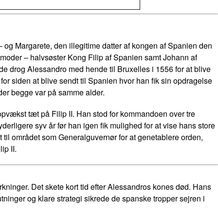
 og Margarete, den illegitime datter af kongen af Spanien den
 moder – halvsøster Kong Filip af Spanien samt Johann af
e drog Alessandro med hende til Bruxelles i 1556 for at blive
 for siden at blive sendt til Spanien hvor han fik sin opdragelse
 der begge var på samme alder.
 opvækst tæt på Filip II. Han stod for kommandoen over tre
rligere syv år før han igen fik mulighed for at vise hans store
t til området som Generalguvernør for at genetablere orden,
p II.
rkninger. Det skete kort tid efter Alessandros kones død. Hans
tninger og klare strategi sikrede de spanske tropper sejren i