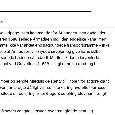
ich
blevet udpeget som kommandør for Armadaen men døde i den
meren 1588 sejlede Armadaen ind i den engelske kanal men
ramme ikke var andet end fladbundede transportpramme – ikke
ntede at Armadaen ville rydde søvejen og give hans skibe
hær som de hadede så indædt. Medina Sidonia forventede
et ved Gravelines i 1588 – fulgt opad en ændring i
mber og sendte Marquis de Renty til Tholen for at gøre klar til
or han brugte dårligt vejr som forklaring hvorefter Farnese
dlede en belejring. Efter 6 ugers belejring blev han trængt
å stedet var gået i mytteri over manglende betaling.