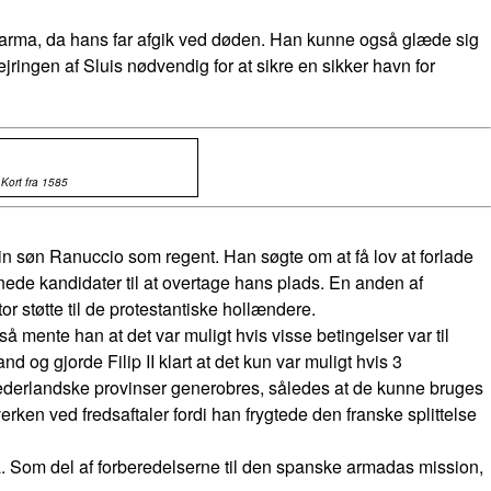
Parma, da hans far afgik ved døden. Han kunne også glæde sig
ejringen af Sluis nødvendig for at sikre en sikker havn for
Kort fra 1585
n søn Ranuccio som regent. Han søgte om at få lov at forlade
nede kandidater til at overtage hans plads. En anden af
or støtte til de protestantiske hollændere.
 mente han at det var muligt hvis visse betingelser var til
 og gjorde Filip II klart at det kun var muligt hvis 3
 nederlandske provinser generobres, således at de kunne bruges
rken ved fredsaftaler fordi han frygtede den franske splittelse
a. Som del af forberedelserne til den spanske armadas mission,