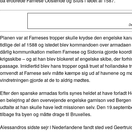
da erobrede Farnese Oostende og Sluis i løbet af 1587.
De
Planen var at Farneses tropper skulle krydse den engelske k
tidlige del af 1588 og istedet blev kommandoen over armadaen
dårlig kommunikation mellem Farnese og Sidonia gjorde koordi
krigsskibe – og at han blev blokeret af engelske skibe, der fo
passage. Imidlertid blev hans tropper også truet af hollandske
omvendt at Farnese selv måtte kæmpe sig ud af havnene og mød
vindretningen gjorde at de to aldrig mødtes.
Efter den spanske armadas forlis synes heldet at have forladt He
en belejring af den overvejende engelske garnison ved Bergen op 
udtalte at han skulle have ledt missionen selv. Den 19.septembe
tilbage fra byen og måtte drage til Bruxelles.
Alessandros sidste sejr i Nederlandene fandt sted ved Geertruid