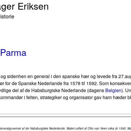
ager Eriksen
storie
f Parma
og sidenhen en general i den spanske hær og levede fra 27.aug
r for de Spanske Nederlande fra 1578 til 1592. Som konsekvens a
sydlige del af de Habsburgiske Nederlande (dagens
Belgien
). U
ommandør i felten, strategiker og organisator gav ham hæder b
neralguvernør af de Habsburgiske Nederlande. Maleri udført af Otto van Veen cirka år 1585. M