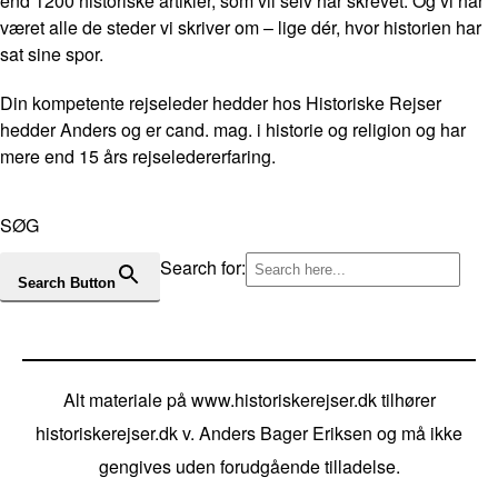
end 1200 historiske artikler, som vil selv har skrevet. Og vi har
været alle de steder vi skriver om – lige dér, hvor historien har
sat sine spor.
Din kompetente rejseleder hedder hos Historiske Rejser
hedder Anders og er cand. mag. i historie og religion og har
mere end 15 års rejseledererfaring.
SØG
Search for:
Search Button
Alt materiale på www.historiskerejser.dk tilhører
historiskerejser.dk v. Anders Bager Eriksen og må ikke
gengives uden forudgående tilladelse.