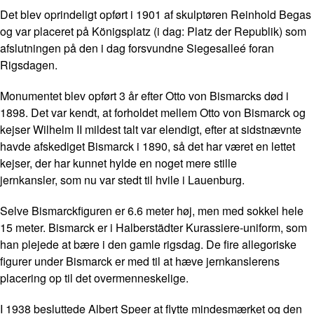
Det blev oprindeligt opført i 1901 af skulptøren Reinhold Begas
og var placeret på Königsplatz (i dag: Platz der Republik) som
afslutningen på den i dag forsvundne Siegesalleé foran
Rigsdagen.
Monumentet blev opført 3 år efter Otto von Bismarcks død i
1898. Det var kendt, at forholdet mellem Otto von Bismarck og
kejser Wilhelm II mildest talt var elendigt, efter at sidstnævnte
havde afskediget Bismarck i 1890, så det har været en lettet
kejser, der har kunnet hylde en noget mere stille
jernkansler, som nu var stedt til hvile i Lauenburg.
Selve Bismarckfiguren er 6.6 meter høj, men med sokkel hele
15 meter. Bismarck er i Halberstädter Kurassiere-uniform, som
han plejede at bære i den gamle rigsdag. De fire allegoriske
figurer under Bismarck er med til at hæve jernkanslerens
placering op til det overmenneskelige.
I 1938 besluttede Albert Speer at flytte mindesmærket og den