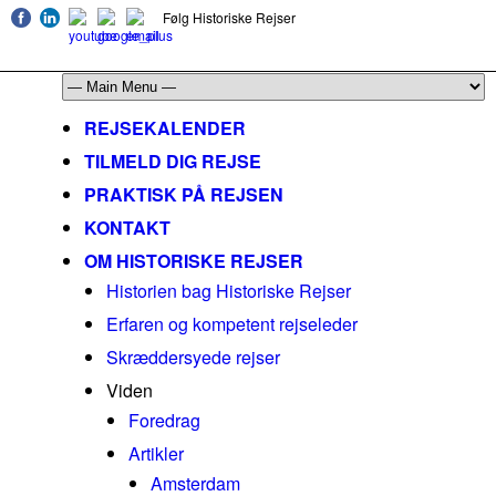
Følg Historiske Rejser
mail@historiskerejser.dk
+45 20 93 17 14
REJSEKALENDER
TILMELD DIG REJSE
PRAKTISK PÅ REJSEN
KONTAKT
OM HISTORISKE REJSER
Historien bag Historiske Rejser
Erfaren og kompetent rejseleder
Skræddersyede rejser
Viden
Foredrag
Artikler
Amsterdam