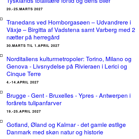
Tysklands totalitære fortid og dens biler
20.-25.MARTS 2027
Tranedans ved Hornborgasøen – Udvandrere i
Växjø – Birgitta af Vadstena samt Varberg med 2
nætter på herregård
30.MARTS TIL 1.APRIL 2027
Norditaliens kulturmetropoler: Torino, Milano og
Genova - Livsnydelse på Rivieraen i Lerici og
Cinque Terre
4.-14.APRIL 2027
Brugge - Gent - Bruxelles - Ypres - Antwerpen i
forårets tulipanfarver
19.-25.APRIL 2027
Gotland, Øland og Kalmar - det gamle østlige
Danmark med skøn natur og historie