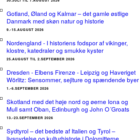
30.JULI TIL 7.AUGUST 2026
Gotland, Øland og Kalmar – det gamle østlige
Danmark med skøn natur og historie
9.-15.AUGUST 2026
Nordengland - I historiens fodspor af vikinger,
klostre, katedraler og smukke kyster
25.AUGUST TIL 2.SEPTEMBER 2026
Dresden - Elbens Firenze - Leipzig og Haveriget
Wörlitz: Sensommer, sejlture og spændende byer
1.-6.SEPTEMBER 2026
Skotland med det høje nord og øerne Iona og
Mull samt Oban, Edinburgh og John O´Groats
13.-23.SEPTEMBER 2026
Sydtyrol – det bedste af Italien og Tyrol –
livsnydelse og kulturhistorie i Dolomitterne