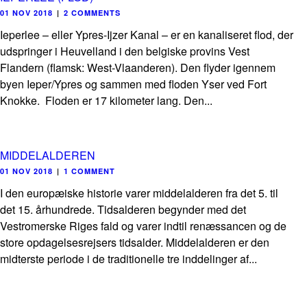
01 NOV 2018
|
2 COMMENTS
Ieperlee – eller Ypres-Ijzer Kanal – er en kanaliseret flod, der
udspringer i Heuvelland i den belgiske provins Vest
Flandern (flamsk: West-Vlaanderen). Den flyder igennem
byen Ieper/Ypres og sammen med floden Yser ved Fort
Knokke. Floden er 17 kilometer lang. Den...
MIDDELALDEREN
01 NOV 2018
|
1 COMMENT
I den europæiske historie varer middelalderen fra det 5. til
det 15. århundrede. Tidsalderen begynder med det
Vestromerske Riges fald og varer indtil renæssancen og de
store opdagelsesrejsers tidsalder. Middelalderen er den
midterste periode i de traditionelle tre inddelinger af...