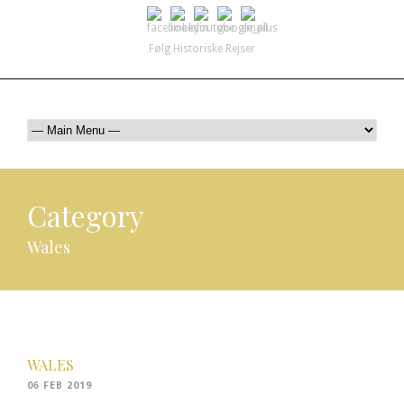
Følg Historiske Rejser
mail@historiskerejser.dk
+45 20 93 17 14
Category
Wales
WALES
06 FEB 2019