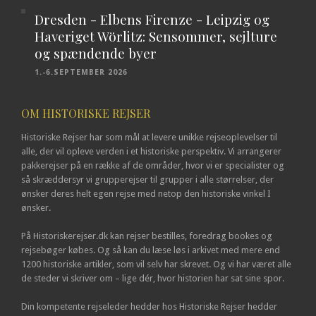
Dresden - Elbens Firenze - Leipzig og
Haveriget Wörlitz: Sensommer, sejlture
og spændende byer
1.-6.SEPTEMBER 2026
OM HISTORISKE REJSER
Historiske Rejser har som mål at levere unikke rejseoplevelser til
alle, der vil opleve verden i et historiske perspektiv. Vi arrangerer
pakkerejser på en række af de områder, hvor vi er specialister og
så skræddersyr vi grupperejser til grupper i alle størrelser, der
ønsker deres helt egen rejse med netop den historiske vinkel I
ønsker.
På Historiskerejser.dk kan rejser bestilles, foredrag bookes og
rejsebøger købes. Og så kan du læse løs i arkivet med mere end
1200 historiske artikler, som vil selv har skrevet. Og vi har været alle
de steder vi skriver om – lige dér, hvor historien har sat sine spor.
Din kompetente rejseleder hedder hos Historiske Rejser hedder