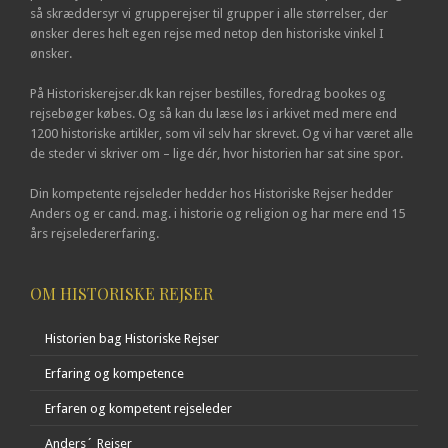
så skræddersyr vi grupperejser til grupper i alle størrelser, der
ønsker deres helt egen rejse med netop den historiske vinkel I
ønsker.
På Historiskerejser.dk kan rejser bestilles, foredrag bookes og
rejsebøger købes. Og så kan du læse løs i arkivet med mere end
1200 historiske artikler, som vil selv har skrevet. Og vi har været alle
de steder vi skriver om – lige dér, hvor historien har sat sine spor.
Din kompetente rejseleder hedder hos Historiske Rejser hedder
Anders og er cand. mag. i historie og religion og har mere end 15
års rejseledererfaring.
OM HISTORISKE REJSER
Historien bag Historiske Rejser
Erfaring og kompetence
Erfaren og kompetent rejseleder
Anders´ Rejser