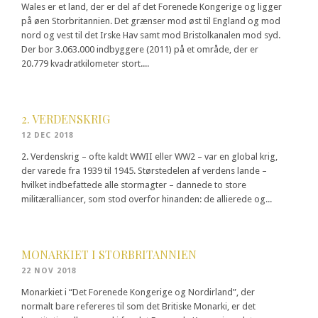
Wales er et land, der er del af det Forenede Kongerige og ligger
på øen Storbritannien. Det grænser mod øst til England og mod
nord og vest til det Irske Hav samt mod Bristolkanalen mod syd.
Der bor 3.063.000 indbyggere (2011) på et område, der er
20.779 kvadratkilometer stort....
2. VERDENSKRIG
12 DEC 2018
2. Verdenskrig – ofte kaldt WWII eller WW2 – var en global krig,
der varede fra 1939 til 1945. Størstedelen af verdens lande –
hvilket indbefattede alle stormagter – dannede to store
militæralliancer, som stod overfor hinanden: de allierede og...
MONARKIET I STORBRITANNIEN
22 NOV 2018
Monarkiet i “Det Forenede Kongerige og Nordirland”, der
normalt bare refereres til som det Britiske Monarki, er det