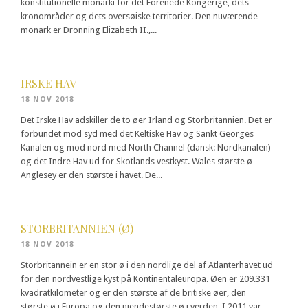
konstitutionelle monarki for det Forenede Kongerige, dets
kronområder og dets oversøiske territorier. Den nuværende
monark er Dronning Elizabeth II.,...
IRSKE HAV
18 NOV 2018
Det Irske Hav adskiller de to øer Irland og Storbritannien. Det er
forbundet mod syd med det Keltiske Hav og Sankt Georges
Kanalen og mod nord med North Channel (dansk: Nordkanalen)
og det Indre Hav ud for Skotlands vestkyst. Wales største ø
Anglesey er den største i havet. De...
STORBRITANNIEN (Ø)
18 NOV 2018
Storbritannein er en stor ø i den nordlige del af Atlanterhavet ud
for den nordvestlige kyst på Kontinentaleuropa. Øen er 209.331
kvadratkilometer og er den største af de britiske øer, den
største ø i Europa og den niendestørste ø i verden. I 2011 var