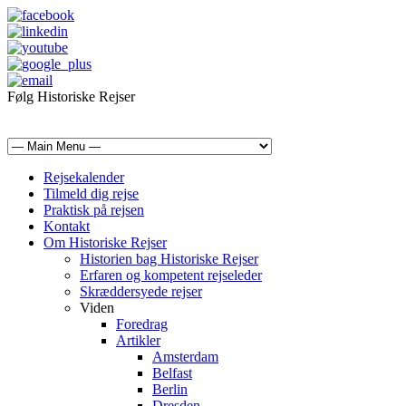
Følg Historiske Rejser
mail@historiskerejser.dk
+45 20 93 17 14
Rejsekalender
Tilmeld dig rejse
Praktisk på rejsen
Kontakt
Om Historiske Rejser
Historien bag Historiske Rejser
Erfaren og kompetent rejseleder
Skræddersyede rejser
Viden
Foredrag
Artikler
Amsterdam
Belfast
Berlin
Dresden