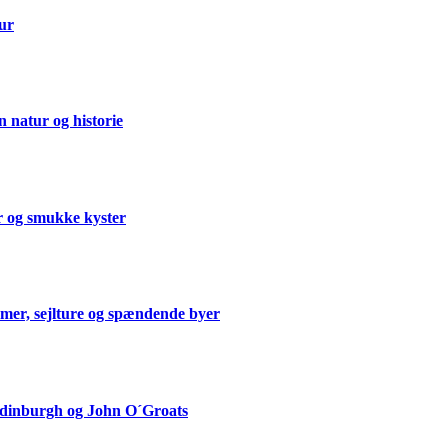
tur
 natur og historie
er og smukke kyster
mmer, sejlture og spændende byer
Edinburgh og John O´Groats