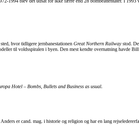
1972-1994 blev det udsat for ikke færre end 28 bombeattentater. I 1993 v
sted, hvor tidligere jernbanestationen
Great Northern Railway
stod. Det
odeller til voldsspiralen i byen. Den mest kendte overnatning havde Bil
ropa Hotel – Bombs, Bullets and Business as usual
.
. Anders er cand. mag. i historie og religion og har en lang rejselederer