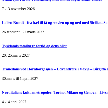
7.-13.november 2026
Italien Rundt - fra hæl til tå og støvlen op og ned med Sicilien,
26.februar til 22.marts 2027
Tysklands totalitære fortid og dens biler
20.-25.marts 2027
Tranedans ved Hornborgasøen – Udvandrere i Växjø – Birgitta 
30.marts til 1.april 2027
Norditaliens kulturmetropoler: Torino, Milano og Genova - Livsn
4.-14.april 2027