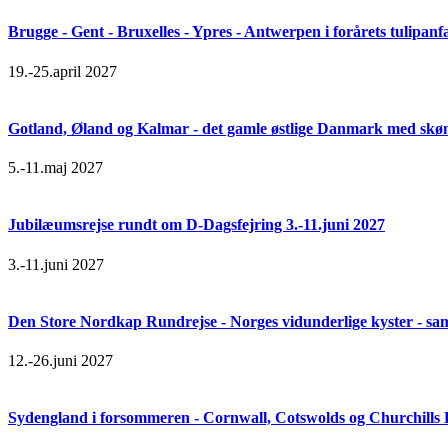
Brugge - Gent - Bruxelles - Ypres - Antwerpen i forårets tulipanf
19.-25.april 2027
Gotland, Øland og Kalmar - det gamle østlige Danmark med skøn 
5.-11.maj 2027
Jubilæumsrejse rundt om D-Dagsfejring 3.-11.juni 2027
3.-11.juni 2027
Den Store Nordkap Rundrejse - Norges vidunderlige kyster - samt
12.-26.juni 2027
Sydengland i forsommeren - Cornwall, Cotswolds og Churchills