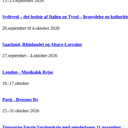
13.-23.september 2026
Sydtyrol – det bedste af Italien og Tyrol – livsnydelse og kulturhi
26.september til 4.oktober 2026
Saarland, Rhinlandet og Alsace-Lorraine
27.september - 4.oktober 2026
London - Musikalsk Rejse
10.-17.oktober
Paris - Byernes By
25.-31.oktober 2026
Temarejse Første Verdenskrig med mindedagen 11.november