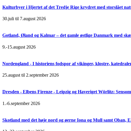
Kulturbyer i Hjertet af det Tredje Rige krydret med storslået na
30.juli til 7.august 2026
Gotland, Øland og Kalmar – det gamle østlige Danmark med skøn
9.-15.august 2026
Nordengland - I historiens fodspor af vikinger, klostre, katedral
25.august til 2.september 2026
Dresden - Elbens Firenze - Leipzig og Haveriget Wörlitz: Senso
1.-6.september 2026
Skotland med det høje nord og øerne Iona og Mull samt Oban, 