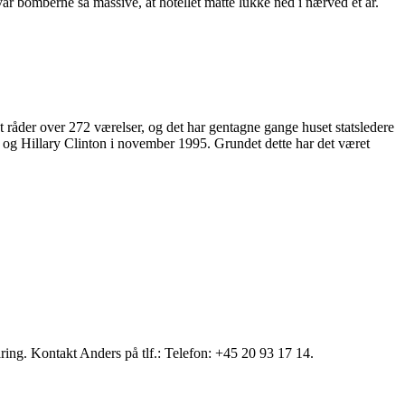
ar bomberne så massive, at hotellet måtte lukke ned i nærved et år.
 råder over 272 værelser, og det har gentagne gange huset statsledere
l og Hillary Clinton i november 1995. Grundet dette har det været
faring. Kontakt Anders på tlf.: Telefon: +45 20 93 17 14.