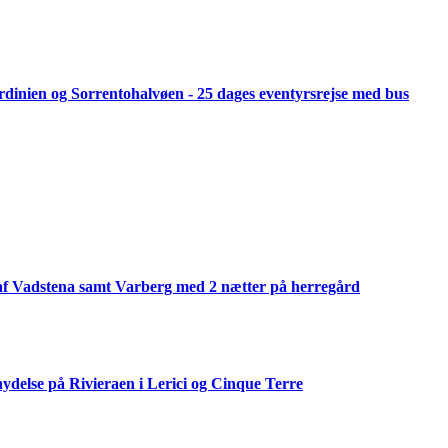
 Sardinien og Sorrentohalvøen - 25 dages eventyrsrejse med bus
af Vadstena samt Varberg med 2 nætter på herregård
ydelse på Rivieraen i Lerici og Cinque Terre