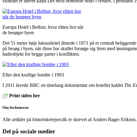
Hotellet er blevet kaldt
Det mest bombede hotel i verden
. I perioden 
Europa Hotel i Belfast, hvor eliten bor når
de besøger byen
Det 51 meter høje luksushotel åbnede i 1971 på et centralt beliggende 
på besøg i byen, når disse har skullet forsøge sig frem med løsningsm
hadeobjekt for begge parter i konflikten.
Efter den kraftige bombe i 1993
I 2011 lavede BBC en timelang dokumentar om hotellet kaldet
The Eu
Print siden her
Om forfatteren
Alle artikler på historiskerejser.dk er skrevet af Anders Bager Eriksen
Del på sociale medier