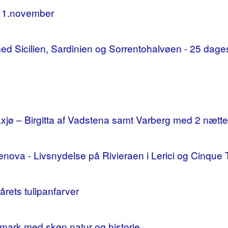
11.november
d med Sicilien, Sardinien og Sorrentohalvøen - 25 da
ø – Birgitta af Vadstena samt Varberg med 2 nætte
enova - Livsnydelse på Rivieraen i Lerici og Cinque 
årets tulipanfarver
mark med skøn natur og historie