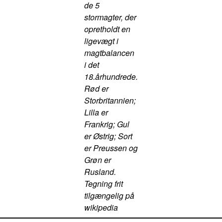
de 5
stormagter, der
opretholdt en
ligevægt i
magtbalancen
i det
18.århundrede.
Rød er
Storbritannien;
Lilla er
Frankrig; Gul
er Østrig; Sort
er Preussen og
Grøn er
Rusland.
Tegning frit
tilgængelig på
wikipedia