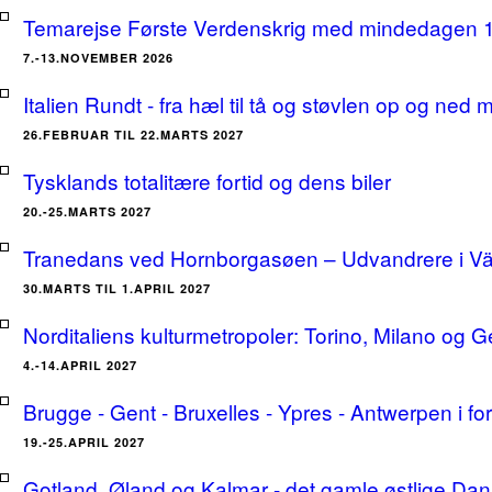
Temarejse Første Verdenskrig med mindedagen 
7.-13.NOVEMBER 2026
Italien Rundt - fra hæl til tå og støvlen op og ne
26.FEBRUAR TIL 22.MARTS 2027
Tysklands totalitære fortid og dens biler
20.-25.MARTS 2027
Tranedans ved Hornborgasøen – Udvandrere i Växj
30.MARTS TIL 1.APRIL 2027
Norditaliens kulturmetropoler: Torino, Milano og G
4.-14.APRIL 2027
Brugge - Gent - Bruxelles - Ypres - Antwerpen i for
19.-25.APRIL 2027
Gotland, Øland og Kalmar - det gamle østlige Dan