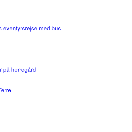
ges eventyrsrejse med bus
r på herregård
Terre