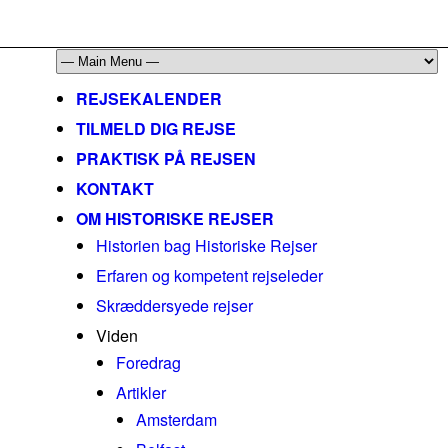
mail@historiskerejser.dk
+45 20 93 17 14
REJSEKALENDER
TILMELD DIG REJSE
PRAKTISK PÅ REJSEN
KONTAKT
OM HISTORISKE REJSER
Historien bag Historiske Rejser
Erfaren og kompetent rejseleder
Skræddersyede rejser
Viden
Foredrag
Artikler
Amsterdam