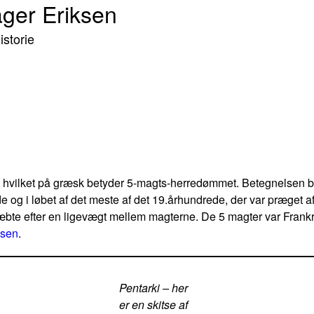
ager Eriksen
storie
i, hvilket på græsk betyder 5-magts-herredømmet. Betegnelsen b
 og i løbet af det meste af det 19.århundrede, der var præget af
æbte efter en ligevægt mellem magterne. De 5 magter var Frankr
ssen
.
Pentarki – her
er en skitse af