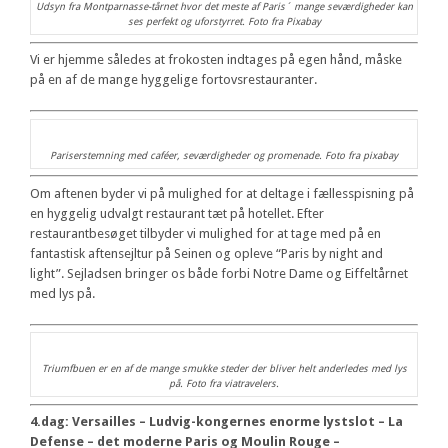
Udsyn fra Montparnasse-tårnet hvor det meste af Paris´ mange seværdigheder kan
ses perfekt og uforstyrret. Foto fra Pixabay
Vi er hjemme således at frokosten indtages på egen hånd, måske
på en af de mange hyggelige fortovsrestauranter.
Pariserstemning med caféer, seværdigheder og promenade. Foto fra pixabay
Om aftenen byder vi på mulighed for at deltage i fællesspisning på
en hyggelig udvalgt restaurant tæt på hotellet. Efter
restaurantbesøget tilbyder vi mulighed for at tage med på en
fantastisk aftensejltur på Seinen og opleve “Paris by night and
light”. Sejladsen bringer os både forbi Notre Dame og Eiffeltårnet
med lys på.
Triumfbuen er en af de mange smukke steder der bliver helt anderledes med lys
på. Foto fra viatravelers.
4.dag: Versailles – Ludvig-kongernes enorme lystslot – La
Defense – det moderne Paris og Moulin Rouge –