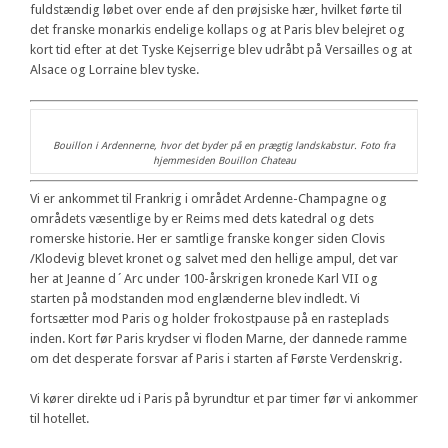
fuldstændig løbet over ende af den prøjsiske hær, hvilket førte til
det franske monarkis endelige kollaps og at Paris blev belejret og
kort tid efter at det Tyske Kejserrige blev udråbt på Versailles og at
Alsace og Lorraine blev tyske.
Bouillon i Ardennerne, hvor det byder på en prægtig landskabstur. Foto fra
hjemmesiden Bouillon Chateau
Vi er ankommet til Frankrig i området Ardenne-Champagne og
områdets væsentlige by er Reims med dets katedral og dets
romerske historie. Her er samtlige franske konger siden Clovis
/Klodevig blevet kronet og salvet med den hellige ampul, det var
her at Jeanne d´Arc under 100-årskrigen kronede Karl VII og
starten på modstanden mod englænderne blev indledt. Vi
fortsætter mod Paris og holder frokostpause på en rasteplads
inden. Kort før Paris krydser vi floden Marne, der dannede ramme
om det desperate forsvar af Paris i starten af Første Verdenskrig.
Vi kører direkte ud i Paris på byrundtur et par timer før vi ankommer
til hotellet.