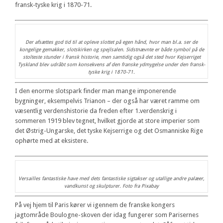
fransk-tyske krig i 1870-71.
Der afsættes god tid til at opleve slottet på egen hånd, hvor man bl.a. ser de
kongelige gemakker, slotskirken og spejlsalen. Sidstnævnte er både symbol på de
stolteste stunder i fransk historie, men samtidig også det sted hvor Kejserriget
Tyskland blev udråbt som konsekvens af den franske ydmygelse under den fransk-
tyske krig i 1870-71.
I den enorme slotspark finder man mange imponerende
bygninger, eksempelvis Trianon – der også har været ramme om
væsentlig verdenshistorie da freden efter 1.verdenskrig i
sommeren 1919 blev tegnet, hvilket gjorde at store imperier som
det Østrig-Ungarske, det tyske Kejserrige og det Osmanniske Rige
ophørte med at eksistere.
Versailles fantastiske have med dets fantastiske sigtakser og utallige andre palæer,
vandkunst og skulpturer. Foto fra Pixabay
På vej hjem til Paris kører vi igennem de franske kongers
jagtområde Boulogne-skoven der idag fungerer som Parisernes