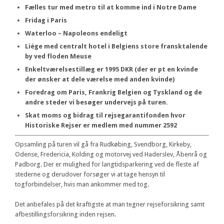
Fælles tur med metro til at komme ind i Notre Dame
Fridag i Paris
Waterloo – Napoleons endeligt
Liége med centralt hotel i Belgiens store fransktalende
by ved floden Meuse
Enkeltværelsestillæg er 1995 DKR (der er pt en kvinde
der ønsker at dele værelse med anden kvinde)
Foredrag om Paris, Frankrig Belgien og Tyskland og de
andre steder vi besøger undervejs på turen.
Skat moms og bidrag til rejsegarantifonden hvor
Historiske Rejser er medlem med nummer 2592
Opsamling på turen vil gå fra Rudkøbing, Svendborg, Kirkeby,
Odense, Fredericia, Kolding og motorvej ved Haderslev, Åbenrå og
Padborg. Der er mulighed for langtidsparkering ved de fleste af
stederne og derudover forsøger vi at tage hensyn til
togforbindelser, hvis man ankommer med tog.
Det anbefales på det kraftigste at man tegner rejseforsikring samt
afbestillingsforsikring inden rejsen.