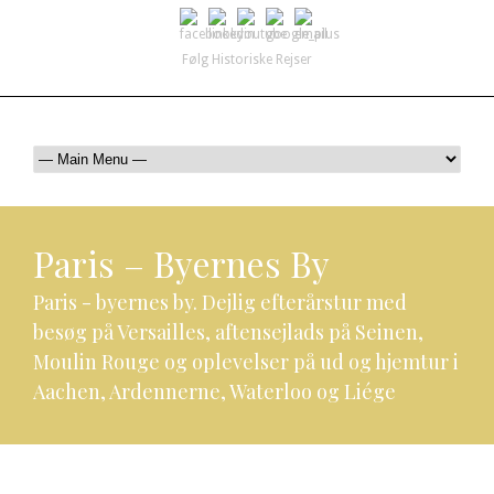
Følg Historiske Rejser
mail@historiskerejser.dk
+45 20 93 17 14
Paris – Byernes By
Paris - byernes by. Dejlig efterårstur med
besøg på Versailles, aftensejlads på Seinen,
Moulin Rouge og oplevelser på ud og hjemtur i
Aachen, Ardennerne, Waterloo og Liége