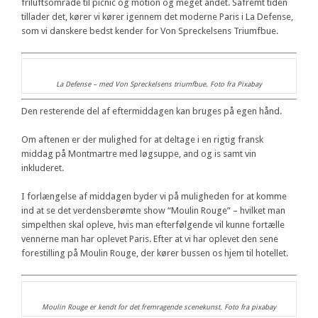
friluftsområde til picnic og motion og meget andet. Såfremt tiden
tillader det, kører vi kører igennem det moderne Paris i La Defense,
som vi danskere bedst kender for Von Spreckelsens Triumfbue.
La Defense – med Von Spreckelsens triumfbue. Foto fra Pixabay
Den resterende del af eftermiddagen kan bruges på egen hånd.
Om aftenen er der mulighed for at deltage i en rigtig fransk
middag på Montmartre med løgsuppe, and og is samt vin
inkluderet.
I forlængelse af middagen byder vi på muligheden for at komme
ind at se det verdensberømte show “Moulin Rouge” – hvilket man
simpelthen skal opleve, hvis man efterfølgende vil kunne fortælle
vennerne man har oplevet Paris. Efter at vi har oplevet den sene
forestilling på Moulin Rouge, der kører bussen os hjem til hotellet.
Moulin Rouge er kendt for det fremragende scenekunst. Foto fra pixabay