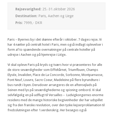
Rejsevarighed:
25.-31.oktober 2026
Destination:
Paris, Aachen og Liege
Pris:
7999,- DKR
Paris – Byernes by i det skønne efterår i oktober. 7 dages rejse. Vi
har 4 nætter på centralt hotel i Paris, men også indlagt oplevelser i
form af to spændende overnatninger på centrale hoteller på
udrejse i Aachen og på hjemrejse i Liége.
Vi skal opleve Paris på kryds og tværs hvor vi præsenteres for alle
de store seværdigheder som Eiffeltårnet, Triumfbuen, Champs
Elysée, Invaliden, Place de La Concorde, Sorbonne, Montparnasse,
Pont Neuf, Louvre, Sacre Coeur, Madeleine på flere byrundture i
bus rundt i byen. Derudover arrangeres de en aftensejlads på
Seinen med lys på seværdighederne og spisning ombord. Vi skal
selvfølgelig en på udflugt til Versailles – Ludvigkongernes enorme
residens med de mange historiske begivenheder der har udspillet
sig fra den franske revolution, over den tyske kejserproklamation til
fredsslutningen efter 1.verdenskrig. Her besøges også