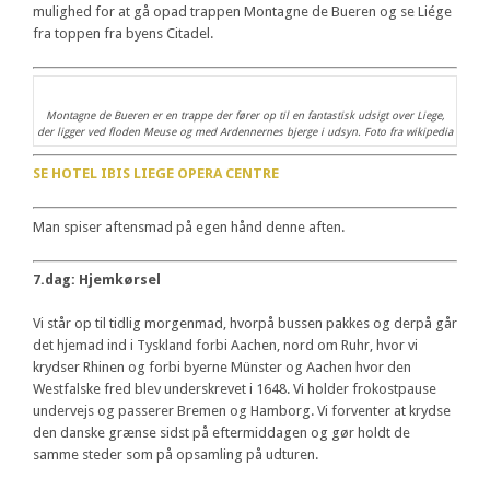
mulighed for at gå opad trappen Montagne de Bueren og se Liége
fra toppen fra byens Citadel.
Montagne de Bueren er en trappe der fører op til en fantastisk udsigt over Liege,
der ligger ved floden Meuse og med Ardennernes bjerge i udsyn. Foto fra wikipedia
SE HOTEL IBIS LIEGE OPERA CENTRE
Man spiser aftensmad på egen hånd denne aften.
7.dag: Hjemkørsel
Vi står op til tidlig morgenmad, hvorpå bussen pakkes og derpå går
det hjemad ind i Tyskland forbi Aachen, nord om Ruhr, hvor vi
krydser Rhinen og forbi byerne Münster og Aachen hvor den
Westfalske fred blev underskrevet i 1648. Vi holder frokostpause
undervejs og passerer Bremen og Hamborg. Vi forventer at krydse
den danske grænse sidst på eftermiddagen og gør holdt de
samme steder som på opsamling på udturen.