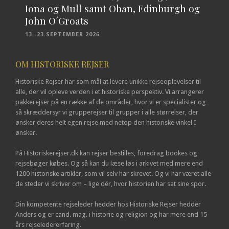
Iona og Mull samt Oban, Edinburgh og
John O´Groats
13.-23.SEPTEMBER 2026
OM HISTORISKE REJSER
Historiske Rejser har som mål at levere unikke rejseoplevelser til
alle, der vil opleve verden i et historiske perspektiv. Vi arrangerer
pakkerejser på en række af de områder, hvor vi er specialister og
så skræddersyr vi grupperejser til grupper i alle størrelser, der
ønsker deres helt egen rejse med netop den historiske vinkel I
ønsker.
På Historiskerejser.dk kan rejser bestilles, foredrag bookes og
rejsebøger købes. Og så kan du læse løs i arkivet med mere end
1200 historiske artikler, som vil selv har skrevet. Og vi har været alle
de steder vi skriver om – lige dér, hvor historien har sat sine spor.
Din kompetente rejseleder hedder hos Historiske Rejser hedder
Anders og er cand. mag. i historie og religion og har mere end 15
års rejseledererfaring.