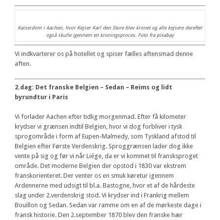
Kaiserdom i Aachen, hvor Kejser Karl den Store blev kronet og alle kejsere derefter
også skulle igennem en kroningsproces. Foto fra pixabay
Vi indkvarterer os på hotellet og spiser fælles aftensmad denne
aften.
2.dag: Det franske Belgien – Sedan – Reims og lidt
byrundtur i Paris
Vi forlader Aachen efter tidlig morgenmad. Efter få kilometer
krydser vi grænsen indtil Belgien, hvor vi dog forbliver i tysk
sprogområde i form af Eupen-Malmedy, som Tyskland afstod til
Belgien efter Første Verdenskrig. Sproggrænsen lader dog ikke
vente på sig og før vi når Liége, da er vi kommet til fransksproget
område. Det moderne Belgien der opstod i 1830 var ekstrem
franskorienteret. Der venter os en smuk køretur igennem
Ardennerne med udsigt til bl.a. Bastogne, hvor et af de hårdeste
slag under 2.verdenskrig stod. Vi krydser ind i Frankrig mellem
Bouillon og Sedan. Sedan var ramme om en af de mørkeste dage i
fransk historie. Den 2.september 1870 blev den franske hær