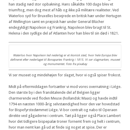
han stadig nød stor opbakning. Hans såkaldte 100 dage blev et
triumftog, men dog mest af håb og ikke på militære realiteter. Ved
Waterloo syd for Bruxelles besejrede en britisk hær under Hertugen
af Wellington samt en prøjsisk hær under General Blücher
endegyldigt Napoleon og Frankrig. Napoleon blev bragt til St.
Helena i den sydlige del af Atlanten hvor han blev til sin død i 1821.
Waterloo hvor Napoleon led nederlag er et ikonisk sted, hvor hele Europa blev
defineret efter nederlaget til Bonapartes Frankrig i 1815. Vi ser slagmarken, museet
og monumentet. Foto fra pixabay
Vi ser museet og mindehøjen for slaget, hvor vi også spiser frokost.
Midt på eftermiddagen fortsætter vi mod vores overnatning i Liége.
Den største by i den fransktalende del af Belgien ligger
charmerende ved floden Meuse (hollandsk: Maas) og havde indtil
1794 en næsten 1000-årig selvstændighed hvor den var hovedstad
for Bispefyrstedømmet Liége. Vi bor centralt og nabo til Operaen
direkte ved gågaderne i centrum. Tæt på ligger også Place Lambert
hvor det tidligere bispepalæ troner fornemt frem og helt i centrum,
hvor man nemt kan gå ud at finde sig noget at spise. Der er