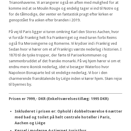
Trianonhaverne. Vi arrangerer også en aften med mulighed for at
komme ind at se Moulin Rouge og endelig tager vi ind til Notre og
for de tålmodige, der venter en fantastisk pragt efter kirken er
genopstået fra asken efter branden i 2019.
På vej til Paris ligger vi turen omkring Karl den Stores Aachen, hvor
vi forstår Frankrig helt fra Frankerriget og med turen forbi Reims
også fra Merovingerne og Romerne. Vi krydser ind i Frankrig ved
Sedan hvor vi hører om et af Frankrigs værste nederlag i historien. I
1870 til de tyske tropper, der førte til Pariserkommunen og
sammenbruddet af det franske monarki. På vej hjem hører vi om et
endnu mere ikonisk nederlag, idet vi besøger Waterloo hvor
Napoleon Bonaparte led sit endelige nederlag. Vi bor i den
charmerende fransktalende by Liége inden vi kører hjem. Skøn rejse
til byernes by.
Prisen er 7999,- DKR (Enkeltværelsestillæg: 1995 DKR)
Inkluderet i prisen er: Ophold i dobbeltværelse 6 nætter
med bad og toilet på helt centrale hoteller i Paris,
Aachen og Liége
Kørsel i moderne 4-stjernet turistbus