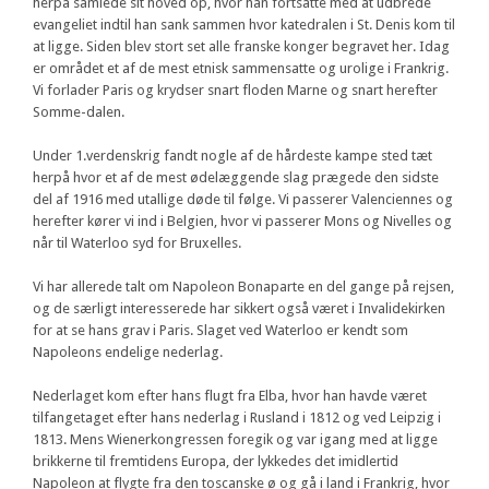
herpå samlede sit hoved op, hvor han fortsatte med at udbrede
evangeliet indtil han sank sammen hvor katedralen i St. Denis kom til
at ligge. Siden blev stort set alle franske konger begravet her. Idag
er området et af de mest etnisk sammensatte og urolige i Frankrig.
Vi forlader Paris og krydser snart floden Marne og snart herefter
Somme-dalen.
Under 1.verdenskrig fandt nogle af de hårdeste kampe sted tæt
herpå hvor et af de mest ødelæggende slag prægede den sidste
del af 1916 med utallige døde til følge. Vi passerer Valenciennes og
herefter kører vi ind i Belgien, hvor vi passerer Mons og Nivelles og
når til Waterloo syd for Bruxelles.
Vi har allerede talt om Napoleon Bonaparte en del gange på rejsen,
og de særligt interesserede har sikkert også været i Invalidekirken
for at se hans grav i Paris. Slaget ved Waterloo er kendt som
Napoleons endelige nederlag.
Nederlaget kom efter hans flugt fra Elba, hvor han havde været
tilfangetaget efter hans nederlag i Rusland i 1812 og ved Leipzig i
1813. Mens Wienerkongressen foregik og var igang med at ligge
brikkerne til fremtidens Europa, der lykkedes det imidlertid
Napoleon at flygte fra den toscanske ø og gå i land i Frankrig, hvor