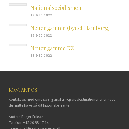
Nationalsocialismen
15 DEC 2022
Neuengamme (bydel Hamborg)
15 DEC 2022
Neuengamme KZ
15 DEC 2022
KONTAKT OS
Kontakt os med dine spørgsmål til rejser, destinationer eller hvad
du måtte have på dit historiske hjerte.
Anders Bager Eriksen
Telefon: +45 20 93 17 14
E-mail: mail@historiskerejser.dk