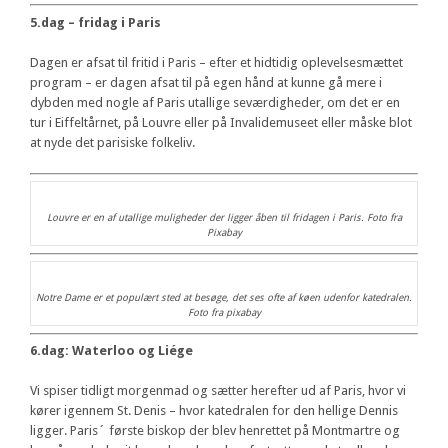
5.dag – fridag i Paris
Dagen er afsat til fritid i Paris – efter et hidtidig oplevelsesmættet
program – er dagen afsat til på egen hånd at kunne gå mere i
dybden med nogle af Paris utallige seværdigheder, om det er en
tur i Eiffeltårnet, på Louvre eller på Invalidemuseet eller måske blot
at nyde det parisiske folkeliv.
Louvre er en af utallige muligheder der ligger åben til fridagen i Paris. Foto fra
Pixabay
Notre Dame er et populært sted at besøge, det ses ofte af køen udenfor katedralen.
Foto fra pixabay
6.dag: Waterloo og Liége
Vi spiser tidligt morgenmad og sætter herefter ud af Paris, hvor vi
kører igennem St. Denis – hvor katedralen for den hellige Dennis
ligger. Paris´ første biskop der blev henrettet på Montmartre og