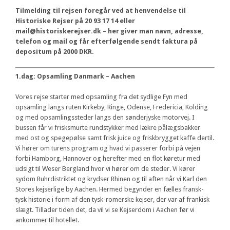
Tilmelding til rejsen foregår ved at henvendelse til
Historiske Rejser på 20 93 17 14 eller
mail@historiskerejser.dk – her giver man navn, adresse,
telefon og mail og får efterfølgende sendt faktura på
depositum på 2000 DKR.
1.dag: Opsamling Danmark – Aachen
Vores rejse starter med opsamling fra det sydlige Fyn med
opsamling langs ruten Kirkeby, Ringe, Odense, Fredericia, Kolding
og med opsamlingssteder langs den sønderjyske motorvej. I
bussen får vi frisksmurte rundstykker med lækre pålægsbakker
med ost og spegepølse samt frisk juice og friskbrygget kaffe dertil.
Vi hører om turens program og hvad vi passerer forbi på vejen
forbi Hamborg, Hannover og herefter med en flot køretur med
udsigt til Weser Bergland hvor vi hører om de steder. Vi kører
sydom Ruhrdistriktet og krydser Rhinen og til aften når vi Karl den
Stores kejserlige by Aachen. Hermed begynder en fælles fransk-
tysk historie i form af den tysk-romerske kejser, der var af frankisk
slægt. Tillader tiden det, da vil vi se Kejserdom i Aachen før vi
ankommer til hotellet.