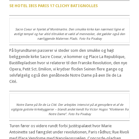
SE HOTEL IBIS PARIS 17 CLICHY BATIGNOLLES
Sacre Coeur er hjertet af Montmartre. Den smukke kirke kan nærmest ligne et
østligt tempel og har altid tiltrukket et væld af mennesker, det gælder også den
nærliggende Malernes Plads. Foto fra Pixabay
På byrundturen passerer vi steder som den smukke og højt
beliggende kirke Sacre Coeur, vi kommer og Place La Republique,
Bastillepladsen hvor vi relaterer til den Franske Revolution, den nye
Opera, Petit Sct. Emilion, vi krydser floden Seinen flere gange og
selvfølgelig også den genåbnede Notre Dame på øen Ile de La
Cité.
Notre Dame på Ile de La Cité. Der arbejdes intensivt på at genopføre et af de
vigtigste gotiske kirkebyggerier – blandt andet kendt fra Victor Hugos “Klokkeren fra
Notre Dame”. Foto fra Pixabay
Turen fører os videre rundt forbi Justitspalæet hvor Marie
Antoinette sad fængslet under revolutionen, Paris rådhus; Rue Rivoli
med Place Vendome med Napoleonssøjlen, Concorde-pladsen,