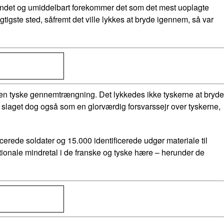
landet og umiddelbart forekommer det som det mest uoplagte
tigste sted, såfremt det ville lykkes at bryde igennem, så var
dse den tyske gennemtrængning. Det lykkedes ikke tyskerne at bryde
 slaget dog også som en glorværdig forsvarssejr over tyskerne,
rede soldater og 15.000 identificerede udgør materiale til
onale mindretal i de franske og tyske hære – herunder de