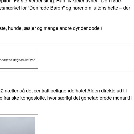
erpilot i Første Verdenskrig. Han fik kælenavnet: „Den røde
desmærket for “Den røde Baron” og hører om luftens helte – der
este, hunde, æsler og mange andre dyr der døde i
e der nåede dagens mål var
ætter på det centralt beliggende hotel Aiden direkte ud til
e franske kongeslotte, hvor særligt det genetablerede monarki i