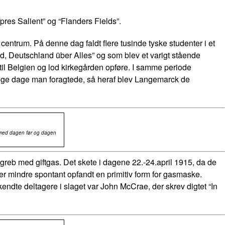
pres Salient” og “Flanders Fields”.
centrum. På denne dag faldt flere tusinde tyske studenter i et
nd, Deutschland über Alles” og som blev et varigt stående
 til Belgien og lod kirkegården opføre. I samme periode
gge dage man foragtede, så heraf blev Langemarck de
e med dagen før og dagen
ngreb med giftgas. Det skete i dagene 22.-24.april 1915, da de
er mindre spontant opfandt en primitiv form for gasmaske.
ndte deltagere i slaget var John McCrae, der skrev digtet “In