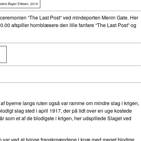
Anders Bager Eriksen, 2019
 mindeceremonien “The Last Post” ved mindeporten Menin Gate. Her
0.00 afspiller hornblæsere den lille fanfare “The Last Post” og
re af byerne langs ruten også var ramme om mindre slag i krigen,
lodigt slag sted i april 1917, der på lidt over en uge kostede
 som et af de blodigste i krigen, her udspillede Slaget ved
greb var ved at tvinge franskmændene i knæ med meget blodige