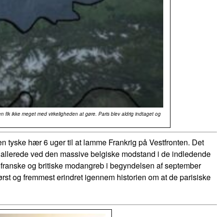
ik ikke meget med virkeligheden at gøre. Paris blev aldrig indtaget og
den tyske hær 6 uger til at lamme Frankrig på Vestfronten. Det
men allerede ved den massive belgiske modstand i de indledende
de franske og britiske modangreb i begyndelsen af september
st og fremmest erindret igennem historien om at de parisiske