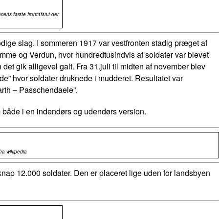
ens første frontafsnit der
odige slag. I sommeren 1917 var vestfronten stadig præget af
Somme og Verdun, hvor hundredtusindvis af soldater var blevet
 gik alligevel galt. Fra 31.juli til midten af november blev
ede” hvor soldater druknede i mudderet. Resultatet var
earth – Passchendaele”.
m både i en indendørs og udendørs version.
ra wikipedia
nap 12.000 soldater. Den er placeret lige uden for landsbyen