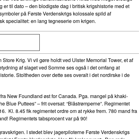
 til dato – den blodigste dag i britisk krigshistorie med et
ymboler på Første Verdenskrigs kolossale spild af
sk specialitet: en lang tegneserie om krigen.
Store Krig. Vi vil gøre holdt ved Ulster Memorial Tower, et af
betydning af slaget ved Somme ses også i det omfang at
orie. Stoltheden over dette ses overalt i det nordirske i de
e fra New Foundland øst for Canada. Pga. mangel på khaki-
“The Blue Puttees” – frit oversat: “Blåstrømperne”. Regimentet
6. Kl. 8.45 fik regimentet ordre om at rykke frem. 780 mand fra
and! Regimentets tabsprocent var på 90!
skrigen. I stedet blev jagerpiloterne Første Verdenskrigs