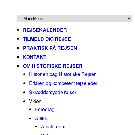
mail@historiskerejser.dk
+45 20 93 17 14
REJSEKALENDER
TILMELD DIG REJSE
PRAKTISK PÅ REJSEN
KONTAKT
OM HISTORISKE REJSER
Historien bag Historiske Rejser
Erfaren og kompetent rejseleder
Skræddersyede rejser
Viden
Foredrag
Artikler
Amsterdam