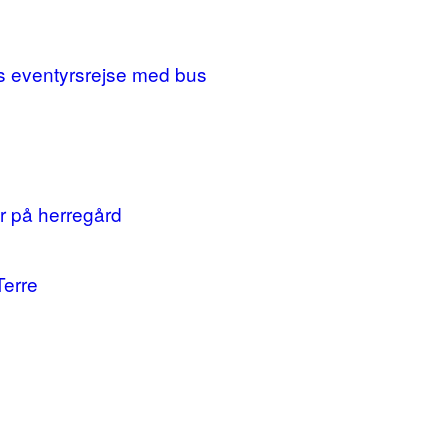
ges eventyrsrejse med bus
r på herregård
Terre