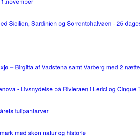
11.november
d med Sicilien, Sardinien og Sorrentohalvøen - 25 da
ø – Birgitta af Vadstena samt Varberg med 2 nætte
enova - Livsnydelse på Rivieraen i Lerici og Cinque 
årets tulipanfarver
mark med skøn natur og historie