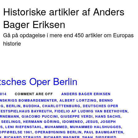
Historiske artikler af Anders
Bager Eriksen
Gå på opdagelse i mere end 450 artikler om Europas
historie
sches Oper Berlin
2014
COMMENT ARE OFF
ANDERS BAGER ERIKSEN
ENSKRIGS BOMBARDEMENTER
,
ALBERT LORTZING
,
BENNO
RG
,
BERLIN
,
BUDDHA
,
CHARLOTTENBURG
,
DEUTSCHES OPER
FESTSPIELHAUS BAYREUTH
,
FIDELIO AF LUDWIG VAN BEETHOVEN
,
ORNEMANN
,
GIACOMO PUCCINI
,
GIUSEPPE VERDI
,
HANS SACHS
,
 SEELINGS
,
HERMANN GÖRING
,
IDOMENEO
,
JESUS
,
JOSEPH
LS
,
LENI RIEFENSTAHL
,
MUHAMMED
,
MUHAMMED HALSHUGGES
,
OPFØRELSE 1961
,
OPERABYGNING BERLIN
,
PAUL BAUMGARTEN
,
N
,
RICHARD STRAUSS
,
RICHARD WAGNER
,
SHAH
,
SIEGFRIED
,