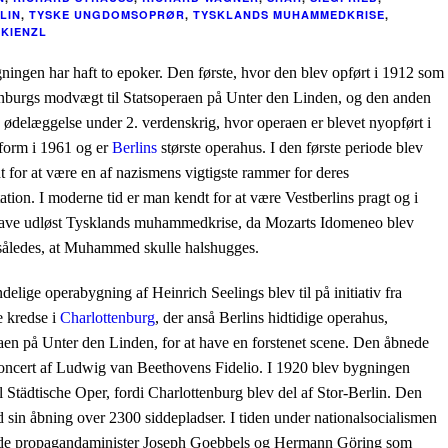
LIN
,
TYSKE UNGDOMSOPRØR
,
TYSKLANDS MUHAMMEDKRISE
,
 KIENZL
ingen har haft to epoker. Den første, hvor den blev opført i 1912 som
nburgs modvægt til Statsoperaen på Unter den Linden, og den anden
s ødelæggelse under 2. verdenskrig, hvor operaen er blevet nyopført i
form i 1961 og er
Berlins
største operahus. I den første periode blev
 for at være en af nazismens vigtigste rammer for deres
ation. I moderne tid er man kendt for at være Vestberlins pragt og i
have udløst Tysklands muhammedkrise, da Mozarts Idomeneo blev
 således, at Muhammed skulle halshugges.
delige operabygning af Heinrich Seelings blev til på initiativ fra
e kredse i
Charlottenburg
, der anså Berlins hidtidige operahus,
aen på Unter den Linden, for at have en forstenet scene. Den åbnede
oncert af Ludwig van Beethovens
Fidelio
. I 1920 blev bygningen
il
Städtische Oper,
fordi Charlottenburg blev del af Stor-Berlin. Den
 sin åbning over 2300 siddepladser. I tiden under nationalsocialismen
rede propagandaminister Joseph Goebbels og Hermann Göring som