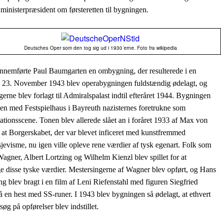
 ministerpræsident om førsteretten til bygningen.
Deutsches Oper som den tog sig ud i 1930´erne. Foto fra wikipedia
nnemførte Paul Baumgarten en ombygning, der resulterede i en
. 23. November 1943 blev operabygningen fuldstændig ødelagt, og
ngerne blev forlagt til Admiralspalast indtil efteråret 1944. Bygningen
n med Festspielhaus i Bayreuth nazisternes foretrukne som
ationsscene. Tonen blev allerede slået an i foråret 1933 af Max von
 at
Borgerskabet, der var blevet inficeret med kunstfremmed
sjevisme, nu igen ville opleve rene værdier af tysk egenart.
Folk som
agner, Albert Lortzing og Wilhelm Kienzl blev spillet for at
e disse tyske værdier. Mestersingerne af Wagner blev opført, og Hans
ng blev bragt i en film af Leni Riefenstahl med figuren Siegfried
å en hest med SS-runer. I 1943 blev bygningen så ødelagt, at ethvert
søg på opførelser blev indstillet.