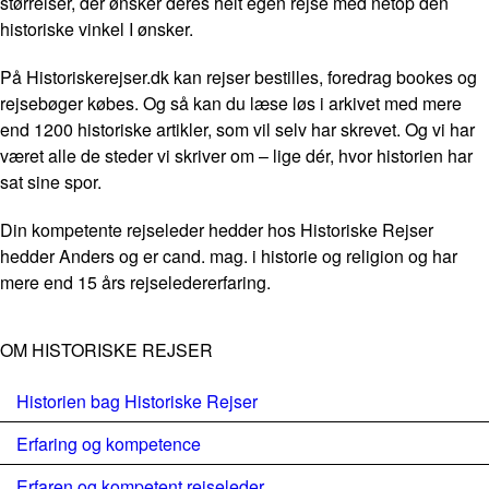
størrelser, der ønsker deres helt egen rejse med netop den
historiske vinkel I ønsker.
På Historiskerejser.dk kan rejser bestilles, foredrag bookes og
rejsebøger købes. Og så kan du læse løs i arkivet med mere
end 1200 historiske artikler, som vil selv har skrevet. Og vi har
været alle de steder vi skriver om – lige dér, hvor historien har
sat sine spor.
Din kompetente rejseleder hedder hos Historiske Rejser
hedder Anders og er cand. mag. i historie og religion og har
mere end 15 års rejseledererfaring.
OM HISTORISKE REJSER
Historien bag Historiske Rejser
Erfaring og kompetence
Erfaren og kompetent rejseleder