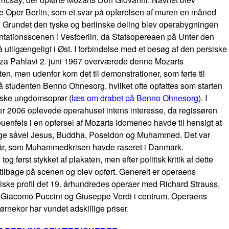
 Oper Berlin, som et svar på opførelsen af muren en måned
. Grundet den tyske og berlinske deling blev operabygningen
tationsscenen i Vestberlin, da Statsopereaen på Unter den
å utilgængeligt i Øst. I forbindelse med et besøg af den persiske
za Pahlavi 2. juni 1967 overværede denne Mozarts
jten, men udenfor kom det til demonstrationer, som førte til
å studenten Benno Ohnesorg, hvilket ofte opfattes som starten
yske ungdomsoprør (
læs om drabet på Benno Ohnesorg
). I
 2006 oplevede operahuset intens interesse, da regissøren
enfels i en opførsel af Mozarts Idomeneo havde til hensigt at
ge såvel Jesus, Buddha, Poseidon og Muhammed. Det var
r, som Muhammedkrisen havde raseret i Danmark.
og først stykket af plakaten, men efter politisk kritik af dette
tilbage på scenen og blev opført. Generelt er operaens
iske profil det 19. århundredes operaer med Richard Strauss,
 Giacomo Puccini og Giuseppe Verdi i centrum. Operaens
ørnekor har vundet adskillige priser.