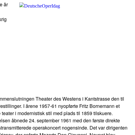
te år
rig
mmenslutningen Theater des Westens i Kantstrasse den til
restillinger. I årene 1957-61 nyopførte Fritz Bornemann et
teater i modernistisk stil med plads til 1859 tilskuere.
lsen åbnede 24. september 1961 med den første direkte
stransmitterede operakoncert nogensinde. Det var dirigenten
ricsay, der opførte Mozarts Don Giovanni. Navnet blev