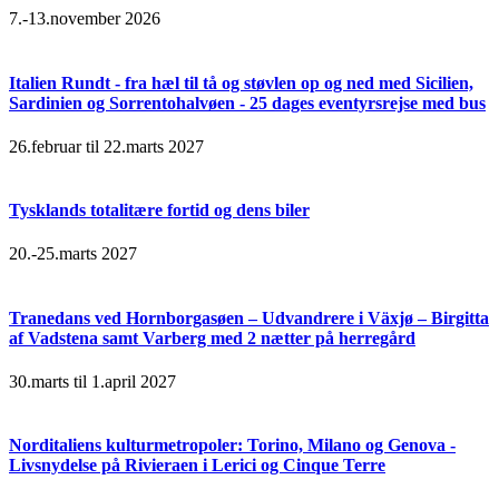
7.-13.november 2026
Italien Rundt - fra hæl til tå og støvlen op og ned med Sicilien,
Sardinien og Sorrentohalvøen - 25 dages eventyrsrejse med bus
26.februar til 22.marts 2027
Tysklands totalitære fortid og dens biler
20.-25.marts 2027
Tranedans ved Hornborgasøen – Udvandrere i Växjø – Birgitta
af Vadstena samt Varberg med 2 nætter på herregård
30.marts til 1.april 2027
Norditaliens kulturmetropoler: Torino, Milano og Genova -
Livsnydelse på Rivieraen i Lerici og Cinque Terre