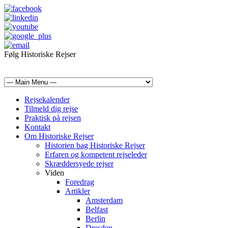
Følg Historiske Rejser
mail@historiskerejser.dk
+45 20 93 17 14
Rejsekalender
Tilmeld dig rejse
Praktisk på rejsen
Kontakt
Om Historiske Rejser
Historien bag Historiske Rejser
Erfaren og kompetent rejseleder
Skræddersyede rejser
Viden
Foredrag
Artikler
Amsterdam
Belfast
Berlin
Dresden