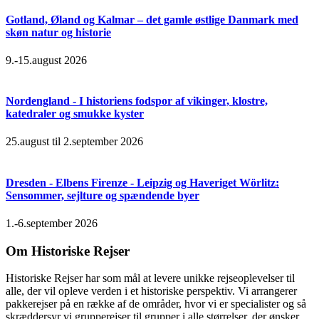
Gotland, Øland og Kalmar – det gamle østlige Danmark med
skøn natur og historie
9.-15.august 2026
Nordengland - I historiens fodspor af vikinger, klostre,
katedraler og smukke kyster
25.august til 2.september 2026
Dresden - Elbens Firenze - Leipzig og Haveriget Wörlitz:
Sensommer, sejlture og spændende byer
1.-6.september 2026
Om Historiske Rejser
Historiske Rejser har som mål at levere unikke rejseoplevelser til
alle, der vil opleve verden i et historiske perspektiv. Vi arrangerer
pakkerejser på en række af de områder, hvor vi er specialister og så
skræddersyr vi grupperejser til grupper i alle størrelser, der ønsker