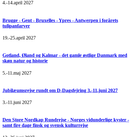
4.-14.april 2027
Brugge - Gent - Bruxelles - Ypres - Antwerpen i forårets
tulipanfarver
19.-25.april 2027
Gotland, Øland og Kalmar - det gamle østlige Danmark med
skøn natur og historie
5.-11.maj 2027
Jubilæumsrejse rundt om D-Dagsfejring 3.-11.juni 2027
3.-11.juni 2027
Den Store Nordkap Rundrejse - Norges vidunderlige kyster -
samt fire dage finsk og svensk kulturrejse