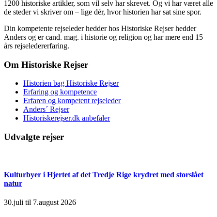
1200 historiske artikler, som vil selv har skrevet. Og vi har været alle
de steder vi skriver om – lige dér, hvor historien har sat sine spor.
Din kompetente rejseleder hedder hos Historiske Rejser hedder
Anders og er cand. mag. i historie og religion og har mere end 15
års rejseledererfaring.
Om Historiske Rejser
Historien bag Historiske Rejser
Erfaring og kompetence
Erfaren og kompetent rejseleder
Anders´ Rejser
Historiskerejser.dk anbefaler
Udvalgte rejser
Kulturbyer i Hjertet af det Tredje Rige krydret med storslået
natur
30.juli til 7.august 2026