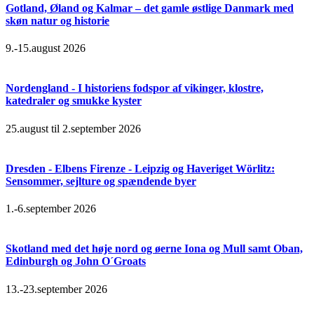
Gotland, Øland og Kalmar – det gamle østlige Danmark med
skøn natur og historie
9.-15.august 2026
Nordengland - I historiens fodspor af vikinger, klostre,
katedraler og smukke kyster
25.august til 2.september 2026
Dresden - Elbens Firenze - Leipzig og Haveriget Wörlitz:
Sensommer, sejlture og spændende byer
1.-6.september 2026
Skotland med det høje nord og øerne Iona og Mull samt Oban,
Edinburgh og John O´Groats
13.-23.september 2026