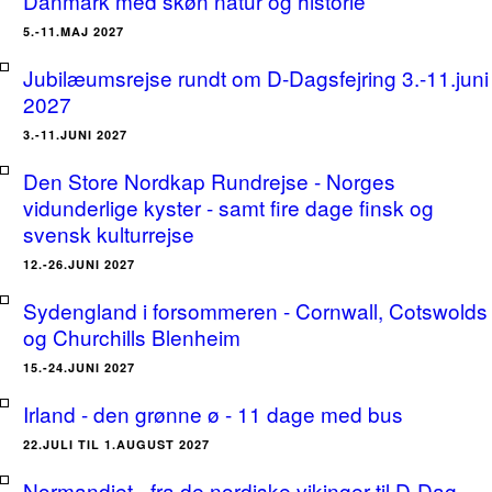
Danmark med skøn natur og historie
5.-11.MAJ 2027
Jubilæumsrejse rundt om D-Dagsfejring 3.-11.juni
2027
3.-11.JUNI 2027
Den Store Nordkap Rundrejse - Norges
vidunderlige kyster - samt fire dage finsk og
svensk kulturrejse
12.-26.JUNI 2027
Sydengland i forsommeren - Cornwall, Cotswolds
og Churchills Blenheim
15.-24.JUNI 2027
Irland - den grønne ø - 11 dage med bus
22.JULI TIL 1.AUGUST 2027
Normandiet - fra de nordiske vikinger til D-Dag