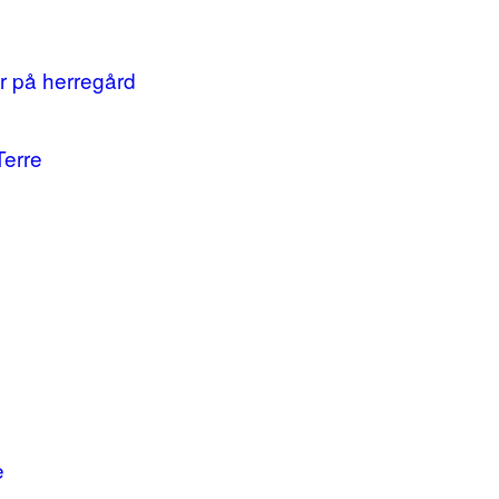
r på herregård
Terre
e