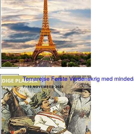
Temarejse Første Verdenskrig med minde
7.-13.NOVEMBER 2026