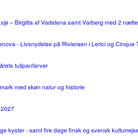
ø – Birgitta af Vadstena samt Varberg med 2 nætte
enova - Livsnydelse på Rivieraen i Lerici og Cinque 
årets tulipanfarver
mark med skøn natur og historie
i 2027
 kyster - samt fire dage finsk og svensk kulturrejs