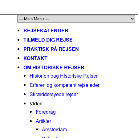
mail@historiskerejser.dk
+45 20 93 17 14
REJSEKALENDER
TILMELD DIG REJSE
PRAKTISK PÅ REJSEN
KONTAKT
OM HISTORISKE REJSER
Historien bag Historiske Rejser
Erfaren og kompetent rejseleder
Skræddersyede rejser
Viden
Foredrag
Artikler
Amsterdam