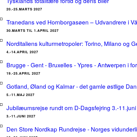
Tysklands totalitære fortid og dens biler
20.-25.MARTS 2027
Tranedans ved Hornborgasøen – Udvandrere i Växj
30.MARTS TIL 1.APRIL 2027
Norditaliens kulturmetropoler: Torino, Milano og G
4.-14.APRIL 2027
Brugge - Gent - Bruxelles - Ypres - Antwerpen i for
19.-25.APRIL 2027
Gotland, Øland og Kalmar - det gamle østlige Dan
5.-11.MAJ 2027
Jubilæumsrejse rundt om D-Dagsfejring 3.-11.jun
3.-11.JUNI 2027
Den Store Nordkap Rundrejse - Norges vidunderlige