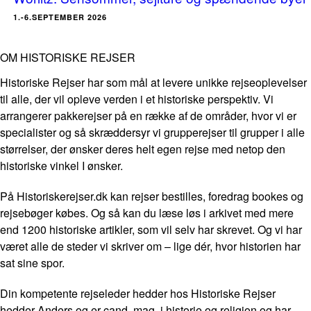
1.-6.SEPTEMBER 2026
OM HISTORISKE REJSER
Historiske Rejser har som mål at levere unikke rejseoplevelser
til alle, der vil opleve verden i et historiske perspektiv. Vi
arrangerer pakkerejser på en række af de områder, hvor vi er
specialister og så skræddersyr vi grupperejser til grupper i alle
størrelser, der ønsker deres helt egen rejse med netop den
historiske vinkel I ønsker.
På Historiskerejser.dk kan rejser bestilles, foredrag bookes og
rejsebøger købes. Og så kan du læse løs i arkivet med mere
end 1200 historiske artikler, som vil selv har skrevet. Og vi har
været alle de steder vi skriver om – lige dér, hvor historien har
sat sine spor.
Din kompetente rejseleder hedder hos Historiske Rejser
hedder Anders og er cand. mag. i historie og religion og har