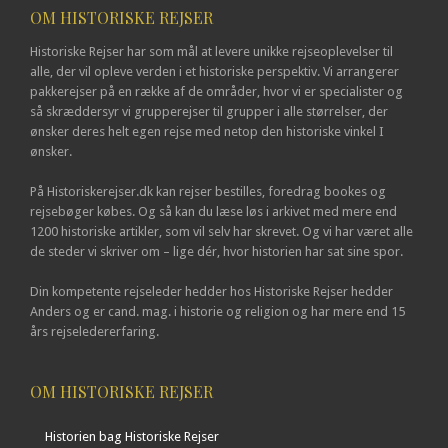
OM HISTORISKE REJSER
Historiske Rejser har som mål at levere unikke rejseoplevelser til
alle, der vil opleve verden i et historiske perspektiv. Vi arrangerer
pakkerejser på en række af de områder, hvor vi er specialister og
så skræddersyr vi grupperejser til grupper i alle størrelser, der
ønsker deres helt egen rejse med netop den historiske vinkel I
ønsker.
På Historiskerejser.dk kan rejser bestilles, foredrag bookes og
rejsebøger købes. Og så kan du læse løs i arkivet med mere end
1200 historiske artikler, som vil selv har skrevet. Og vi har været alle
de steder vi skriver om – lige dér, hvor historien har sat sine spor.
Din kompetente rejseleder hedder hos Historiske Rejser hedder
Anders og er cand. mag. i historie og religion og har mere end 15
års rejseledererfaring.
OM HISTORISKE REJSER
Historien bag Historiske Rejser