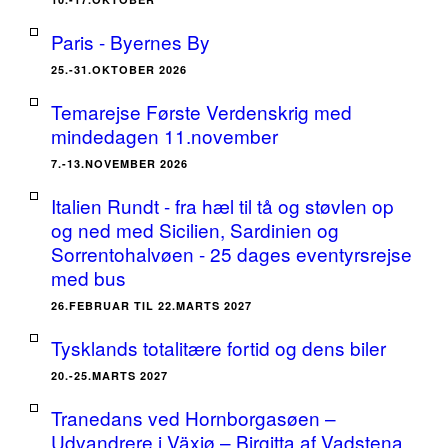
Paris - Byernes By
25.-31.OKTOBER 2026
Temarejse Første Verdenskrig med
mindedagen 11.november
7.-13.NOVEMBER 2026
Italien Rundt - fra hæl til tå og støvlen op
og ned med Sicilien, Sardinien og
Sorrentohalvøen - 25 dages eventyrsrejse
med bus
26.FEBRUAR TIL 22.MARTS 2027
Tysklands totalitære fortid og dens biler
20.-25.MARTS 2027
Tranedans ved Hornborgasøen –
Udvandrere i Växjø – Birgitta af Vadstena