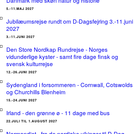
Danmark med skøn natur og historie
5.-11.MAJ 2027
Jubilæumsrejse rundt om D-Dagsfejring 3.-11.juni
2027
3.-11.JUNI 2027
Den Store Nordkap Rundrejse - Norges
vidunderlige kyster - samt fire dage finsk og
svensk kulturrejse
12.-26.JUNI 2027
Sydengland i forsommeren - Cornwall, Cotswolds
og Churchills Blenheim
15.-24.JUNI 2027
Irland - den grønne ø - 11 dage med bus
22.JULI TIL 1.AUGUST 2027
Normandiet - fra de nordiske vikinger til D-Dag