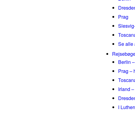
Dresde
Prag
Slesvig
Toscan
Se alle 
Rejsebøge
Berlin –
Prag – 
Toscana
Irland –
Dresden
I Luthe