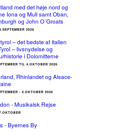
tland med det høje nord og
ne Iona og Mull samt Oban,
nburgh og John O´Groats
23.SEPTEMBER 2026
yrol – det bedste af Italien
Tyrol – livsnydelse og
urhistorie i Dolomitterne
EPTEMBER TIL 4.OKTOBER 2026
rland, Rhinlandet og Alsace-
raine
EPTEMBER - 4.OKTOBER 2026
don - Musikalsk Rejse
17.OKTOBER
is - Byernes By