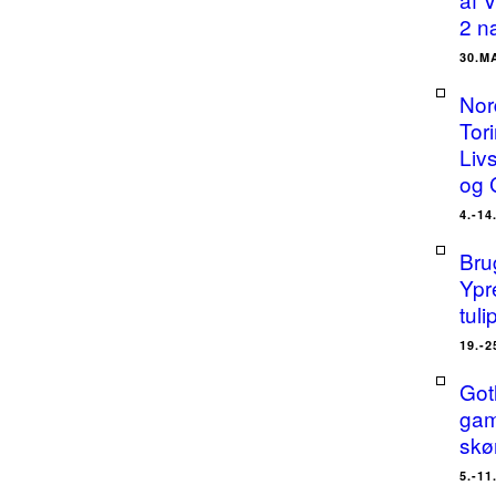
2 n
30.M
Nor
Tor
Liv
og 
4.-14
Bru
Ypr
tuli
19.-2
Got
gam
skø
5.-11