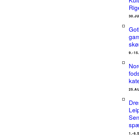
Rig
30.J
Got
gam
skø
9.-1
Nor
fods
kat
25.A
Dre
Lei
Sen
spæ
1.-6