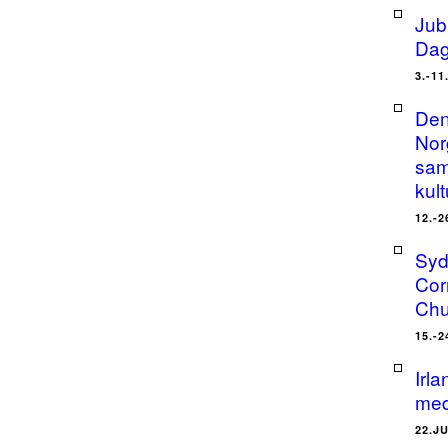
Jub
Dag
3.-11
Den
Nor
sam
kult
12.-2
Syd
Cor
Chu
15.-2
Irl
med
22.J