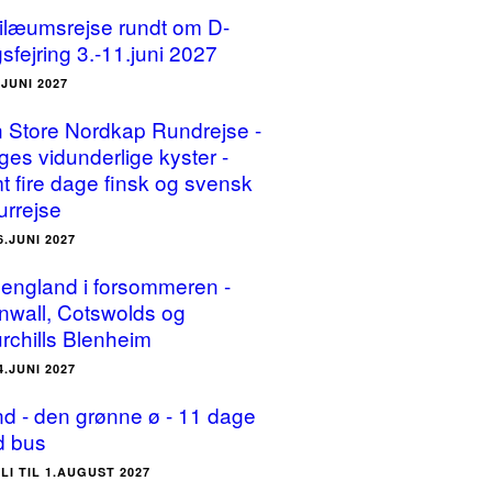
ilæumsrejse rundt om D-
sfejring 3.-11.juni 2027
.JUNI 2027
 Store Nordkap Rundrejse -
ges vidunderlige kyster -
t fire dage finsk og svensk
urrejse
6.JUNI 2027
england i forsommeren -
nwall, Cotswolds og
rchills Blenheim
4.JUNI 2027
and - den grønne ø - 11 dage
 bus
ULI TIL 1.AUGUST 2027