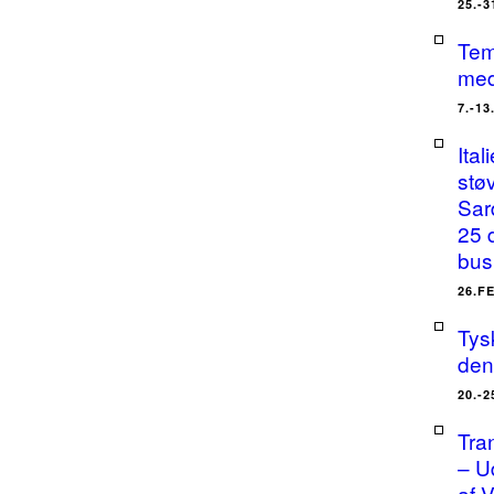
25.-
Tem
med
7.-1
Ital
stø
Sar
25 
bus
26.F
Tysk
den
20.-
Tra
– U
af 