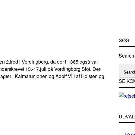
SØG
Search 
en 2.fred i Vordingborg, da der i 1365 også var
nderskrevet 15.-17.juli på Vordingborg Slot. Den
Searc
gter i Kalmarunionen og Adolf VIII af Holsten og
SE KO
UDVAL
Kult