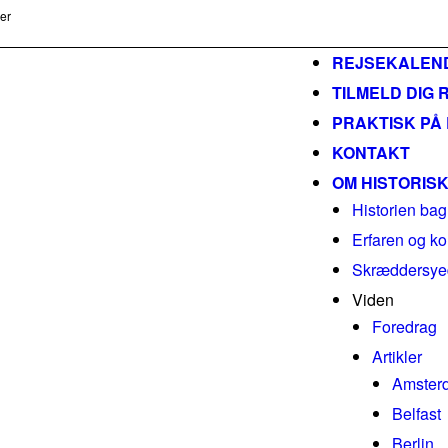
ser
m
REJSEKALEN
TILMELD DIG 
PRAKTISK PÅ
KONTAKT
OM HISTORIS
Historien bag
Erfaren og ko
Skræddersyed
Viden
Foredrag
Artikler
Amster
Belfast
Berlin