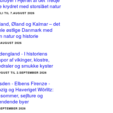
e krydret med storslået natur
ULI TIL 7.AUGUST 2026
land, Øland og Kalmar – det
le østlige Danmark med
n natur og historie
5.AUGUST 2026
dengland - I historiens
por af vikinger, klostre,
edraler og smukke kyster
UGUST TIL 2.SEPTEMBER 2026
sden - Elbens Firenze -
pzig og Haveriget Wörlitz:
sommer, sejlture og
ndende byer
.SEPTEMBER 2026