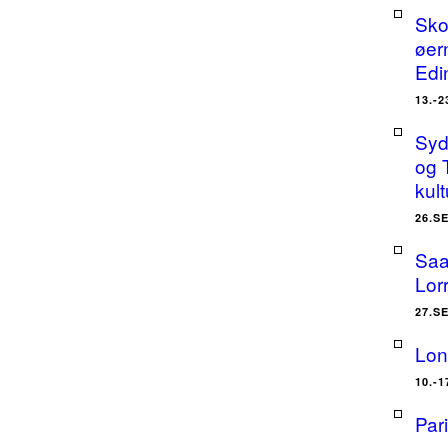
Sko
øer
Edi
13.-
Sydt
og 
kult
26.S
Saa
Lor
27.S
Lon
10.-
Par