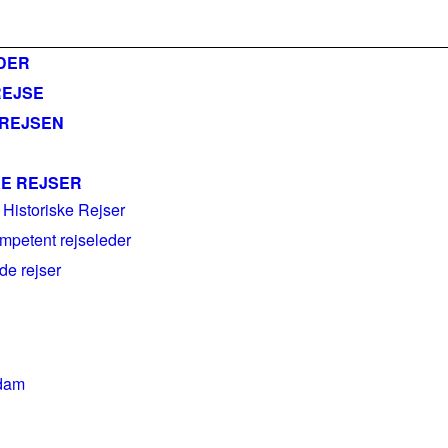
ail@historiskerejser.dk
+45 20 93 17 14
DER
REJSE
 REJSEN
KE REJSER
 Historiske Rejser
mpetent rejseleder
e rejser
dam