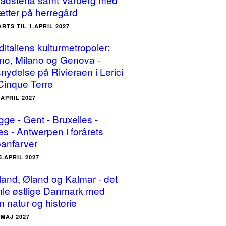
ætter på herregård
ARTS TIL 1.APRIL 2027
ditaliens kulturmetropoler:
ino, Milano og Genova -
snydelse på Rivieraen i Lerici
Cinque Terre
.APRIL 2027
gge - Gent - Bruxelles -
es - Antwerpen i forårets
panfarver
5.APRIL 2027
land, Øland og Kalmar - det
le østlige Danmark med
n natur og historie
.MAJ 2027