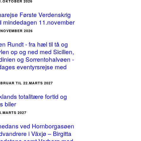
31.OKTOBER 2026
arejse Første Verdenskrig
 mindedagen 11.november
3.NOVEMBER 2026
ien Rundt - fra hæl til tå og
vlen op og ned med Sicilien,
dinien og Sorrentohalvøen -
dages eventyrsrejse med
EBRUAR TIL 22.MARTS 2027
lands totalitære fortid og
s biler
25.MARTS 2027
nedans ved Hornborgasøen
dvandrere i Växjø – Birgitta
Vadstena samt Varberg med