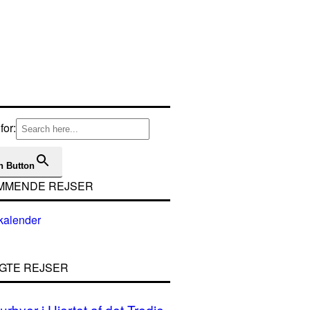
for:
h Button
MMENDE REJSER
GTE REJSER
urbyer i Hjertet af det Tredje