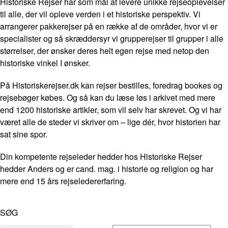
Historiske Rejser har som mål at levere unikke rejseoplevelser
til alle, der vil opleve verden i et historiske perspektiv. Vi
arrangerer pakkerejser på en række af de områder, hvor vi er
specialister og så skræddersyr vi grupperejser til grupper i alle
størrelser, der ønsker deres helt egen rejse med netop den
historiske vinkel I ønsker.
På Historiskerejser.dk kan rejser bestilles, foredrag bookes og
rejsebøger købes. Og så kan du læse løs i arkivet med mere
end 1200 historiske artikler, som vil selv har skrevet. Og vi har
været alle de steder vi skriver om – lige dér, hvor historien har
sat sine spor.
Din kompetente rejseleder hedder hos Historiske Rejser
hedder Anders og er cand. mag. i historie og religion og har
mere end 15 års rejseledererfaring.
SØG