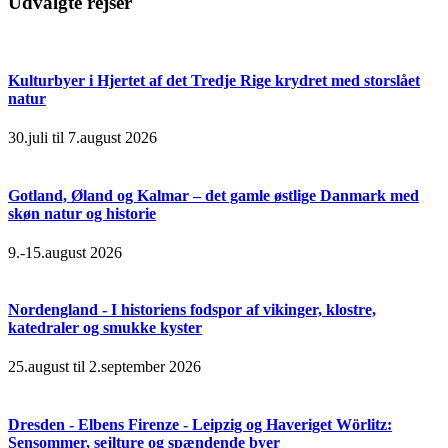
Udvalgte rejser
Kulturbyer i Hjertet af det Tredje Rige krydret med storslået
natur
30.juli til 7.august 2026
Gotland, Øland og Kalmar – det gamle østlige Danmark med
skøn natur og historie
9.-15.august 2026
Nordengland - I historiens fodspor af vikinger, klostre,
katedraler og smukke kyster
25.august til 2.september 2026
Dresden - Elbens Firenze - Leipzig og Haveriget Wörlitz:
Sensommer, sejlture og spændende byer