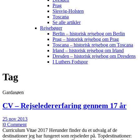
Prag
Slesvig-Holsten
Toscana
Se alle artikler
Rejsebøger
Berlin – historisk rejsebog om Berlin
Prag – historisk rejsebog om Prag
Toscana – historisk rejsebog om Toscana
Irland – historisk rejsebog om Irland
Dresden – historisk rejsebog om Dresdens
I Luthers Fodspor
Tag
Gardasøen
CV – Rejseledererfaring gennem 17 år
25 nov 2013
|
0 Comment
Curriculum Vitae 2017 Herunder finder du et udvalg af de
destinationer jeg har fungeret som rejseleder på. Topdestinationer: