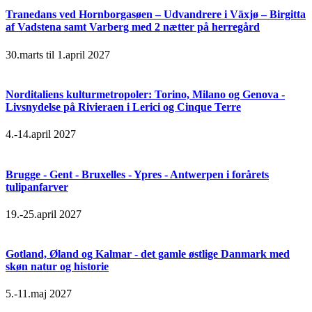
Tranedans ved Hornborgasøen – Udvandrere i Växjø – Birgitta
af Vadstena samt Varberg med 2 nætter på herregård
30.marts til 1.april 2027
Norditaliens kulturmetropoler: Torino, Milano og Genova -
Livsnydelse på Rivieraen i Lerici og Cinque Terre
4.-14.april 2027
Brugge - Gent - Bruxelles - Ypres - Antwerpen i forårets
tulipanfarver
19.-25.april 2027
Gotland, Øland og Kalmar - det gamle østlige Danmark med
skøn natur og historie
5.-11.maj 2027