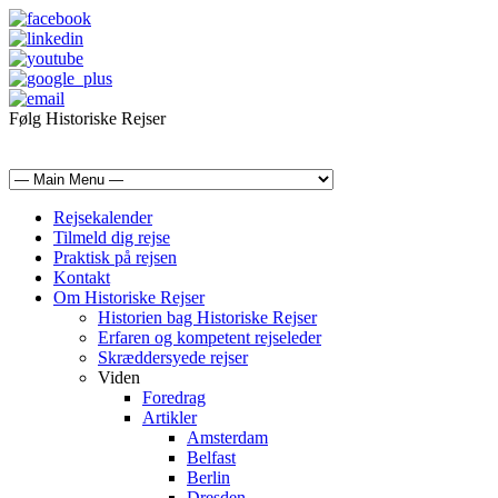
Følg Historiske Rejser
mail@historiskerejser.dk
+45 20 93 17 14
Rejsekalender
Tilmeld dig rejse
Praktisk på rejsen
Kontakt
Om Historiske Rejser
Historien bag Historiske Rejser
Erfaren og kompetent rejseleder
Skræddersyede rejser
Viden
Foredrag
Artikler
Amsterdam
Belfast
Berlin
Dresden