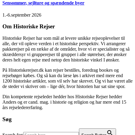
Sensommer, sejlture og spændende byer
1.-6.september 2026
Om Historiske Rejser
Historiske Rejser har som mål at levere unikke rejseoplevelser til
alle, der vil opleve verden i et historiske perspektiv. Vi arrangerer
pakkerejser på en række af de områder, hvor vi er specialister og så
skræddersyr vi grupperejser til grupper i alle størrelser, der ønsker
deres helt egen rejse med netop den historiske vinkel I ønsker.
På Historiskerejser.dk kan rejser bestilles, foredrag bookes og
rejsebøger købes. Og så kan du læse løs i arkivet med mere end
1200 historiske artikler, som vil selv har skrevet. Og vi har været alle
de steder vi skriver om – lige dér, hvor historien har sat sine spor.
Din kompetente rejseleder hedder hos Historiske Rejser hedder
Anders og er cand. mag. i historie og religion og har mere end 15
års rejseledererfaring.
Søg
Search for: