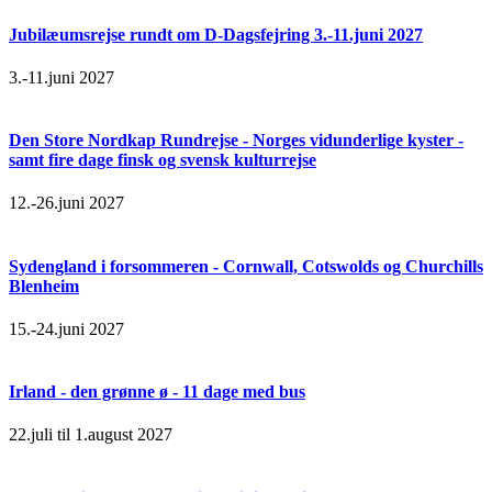
Jubilæumsrejse rundt om D-Dagsfejring 3.-11.juni 2027
3.-11.juni 2027
Den Store Nordkap Rundrejse - Norges vidunderlige kyster -
samt fire dage finsk og svensk kulturrejse
12.-26.juni 2027
Sydengland i forsommeren - Cornwall, Cotswolds og Churchills
Blenheim
15.-24.juni 2027
Irland - den grønne ø - 11 dage med bus
22.juli til 1.august 2027