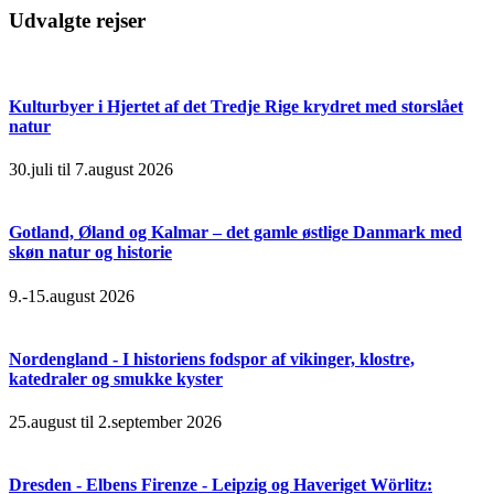
Udvalgte rejser
Kulturbyer i Hjertet af det Tredje Rige krydret med storslået
natur
30.juli til 7.august 2026
Gotland, Øland og Kalmar – det gamle østlige Danmark med
skøn natur og historie
9.-15.august 2026
Nordengland - I historiens fodspor af vikinger, klostre,
katedraler og smukke kyster
25.august til 2.september 2026
Dresden - Elbens Firenze - Leipzig og Haveriget Wörlitz: