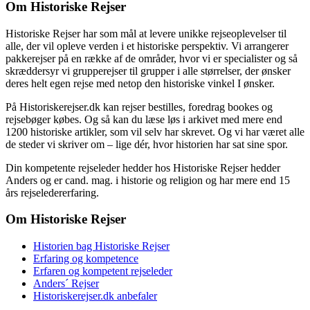
Om Historiske Rejser
Historiske Rejser har som mål at levere unikke rejseoplevelser til
alle, der vil opleve verden i et historiske perspektiv. Vi arrangerer
pakkerejser på en række af de områder, hvor vi er specialister og så
skræddersyr vi grupperejser til grupper i alle størrelser, der ønsker
deres helt egen rejse med netop den historiske vinkel I ønsker.
På Historiskerejser.dk kan rejser bestilles, foredrag bookes og
rejsebøger købes. Og så kan du læse løs i arkivet med mere end
1200 historiske artikler, som vil selv har skrevet. Og vi har været alle
de steder vi skriver om – lige dér, hvor historien har sat sine spor.
Din kompetente rejseleder hedder hos Historiske Rejser hedder
Anders og er cand. mag. i historie og religion og har mere end 15
års rejseledererfaring.
Om Historiske Rejser
Historien bag Historiske Rejser
Erfaring og kompetence
Erfaren og kompetent rejseleder
Anders´ Rejser
Historiskerejser.dk anbefaler