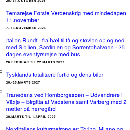
25.-31.OKTOBER 2026
Temarejse Første Verdenskrig med mindedagen
11.november
7.-13.NOVEMBER 2026
Italien Rundt - fra hæl til tå og støvlen op og ned
med Sicilien, Sardinien og Sorrentohalvøen - 25
dages eventyrsrejse med bus
26.FEBRUAR TIL 22.MARTS 2027
Tysklands totalitære fortid og dens biler
20.-25.MARTS 2027
Tranedans ved Hornborgasøen – Udvandrere i
Växjø – Birgitta af Vadstena samt Varberg med 2
nætter på herregård
30.MARTS TIL 1.APRIL 2027
Norditaliens kulturmetropoler: Torino, Milano og