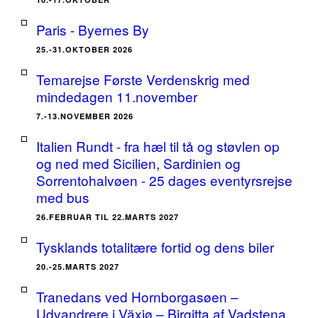
Paris - Byernes By
25.-31.OKTOBER 2026
Temarejse Første Verdenskrig med
mindedagen 11.november
7.-13.NOVEMBER 2026
Italien Rundt - fra hæl til tå og støvlen op
og ned med Sicilien, Sardinien og
Sorrentohalvøen - 25 dages eventyrsrejse
med bus
26.FEBRUAR TIL 22.MARTS 2027
Tysklands totalitære fortid og dens biler
20.-25.MARTS 2027
Tranedans ved Hornborgasøen –
Udvandrere i Växjø – Birgitta af Vadstena