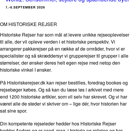
1.-6.SEPTEMBER 2026
OM HISTORISKE REJSER
Historiske Rejser har som mål at levere unikke rejseoplevelser
til alle, der vil opleve verden i et historiske perspektiv. Vi
arrangerer pakkerejser på en række af de områder, hvor vi er
specialister og så skræddersyr vi grupperejser til grupper i alle
størrelser, der ønsker deres helt egen rejse med netop den
historiske vinkel I ønsker.
På Historiskerejser.dk kan rejser bestilles, foredrag bookes og
rejsebøger købes. Og så kan du læse løs i arkivet med mere
end 1200 historiske artikler, som vil selv har skrevet. Og vi har
været alle de steder vi skriver om – lige dér, hvor historien har
sat sine spor.
Din kompetente rejseleder hedder hos Historiske Rejser
hedder Anders og er cand. mag. i historie og religion og har