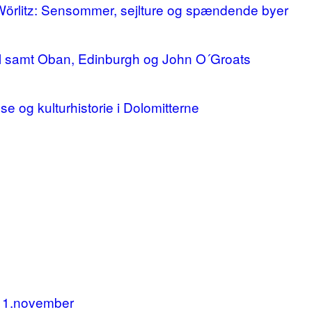
 Wörlitz: Sensommer, sejlture og spændende byer
ll samt Oban, Edinburgh og John O´Groats
lse og kulturhistorie i Dolomitterne
11.november