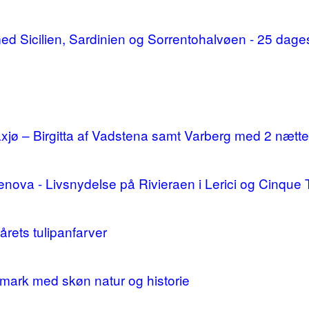
d med Sicilien, Sardinien og Sorrentohalvøen - 25 da
ø – Birgitta af Vadstena samt Varberg med 2 nætte
enova - Livsnydelse på Rivieraen i Lerici og Cinque 
årets tulipanfarver
mark med skøn natur og historie