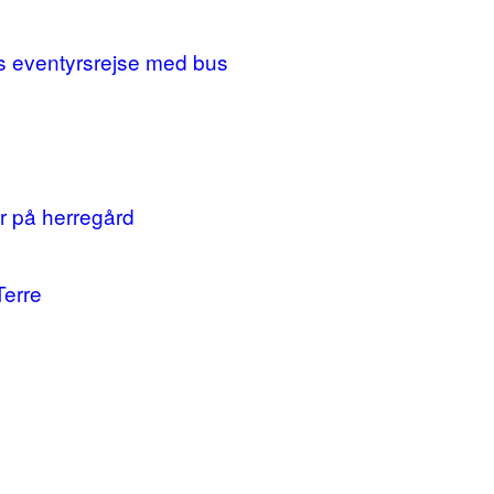
ges eventyrsrejse med bus
r på herregård
Terre