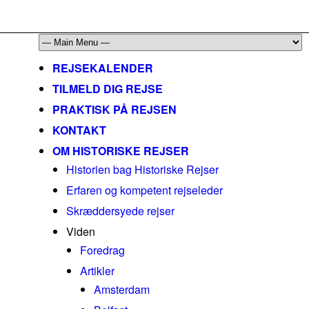
mail@historiskerejser.dk
+45 20 93 17 14
REJSEKALENDER
TILMELD DIG REJSE
PRAKTISK PÅ REJSEN
KONTAKT
OM HISTORISKE REJSER
Historien bag Historiske Rejser
Erfaren og kompetent rejseleder
Skræddersyede rejser
Viden
Foredrag
Artikler
Amsterdam