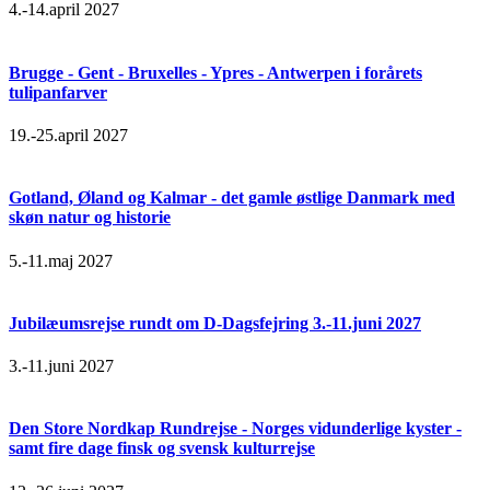
4.-14.april 2027
Brugge - Gent - Bruxelles - Ypres - Antwerpen i forårets
tulipanfarver
19.-25.april 2027
Gotland, Øland og Kalmar - det gamle østlige Danmark med
skøn natur og historie
5.-11.maj 2027
Jubilæumsrejse rundt om D-Dagsfejring 3.-11.juni 2027
3.-11.juni 2027
Den Store Nordkap Rundrejse - Norges vidunderlige kyster -
samt fire dage finsk og svensk kulturrejse