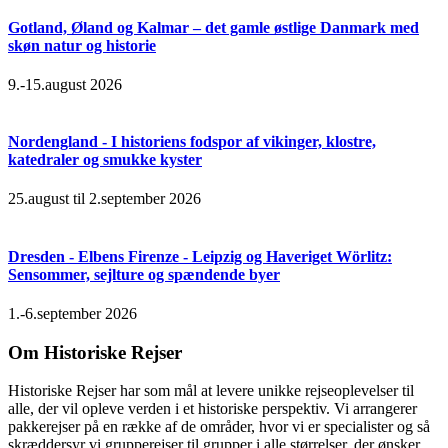
Gotland, Øland og Kalmar – det gamle østlige Danmark med
skøn natur og historie
9.-15.august 2026
Nordengland - I historiens fodspor af vikinger, klostre,
katedraler og smukke kyster
25.august til 2.september 2026
Dresden - Elbens Firenze - Leipzig og Haveriget Wörlitz:
Sensommer, sejlture og spændende byer
1.-6.september 2026
Om Historiske Rejser
Historiske Rejser har som mål at levere unikke rejseoplevelser til
alle, der vil opleve verden i et historiske perspektiv. Vi arrangerer
pakkerejser på en række af de områder, hvor vi er specialister og så
skræddersyr vi grupperejser til grupper i alle størrelser, der ønsker