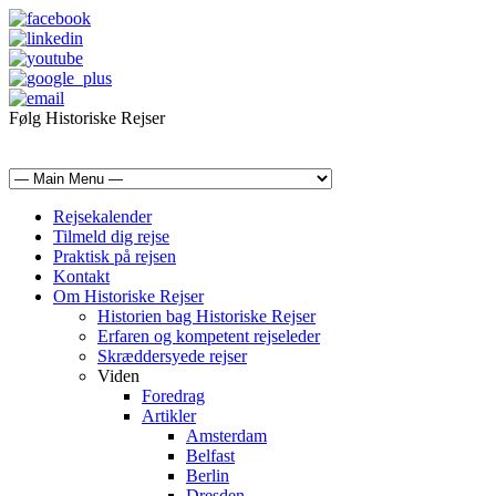
Følg Historiske Rejser
mail@historiskerejser.dk
+45 20 93 17 14
Rejsekalender
Tilmeld dig rejse
Praktisk på rejsen
Kontakt
Om Historiske Rejser
Historien bag Historiske Rejser
Erfaren og kompetent rejseleder
Skræddersyede rejser
Viden
Foredrag
Artikler
Amsterdam
Belfast
Berlin
Dresden