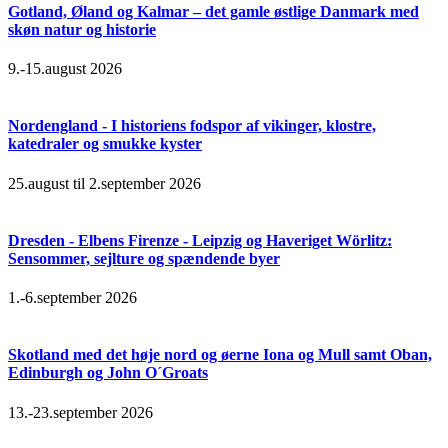
Gotland, Øland og Kalmar – det gamle østlige Danmark med
skøn natur og historie
9.-15.august 2026
Nordengland - I historiens fodspor af vikinger, klostre,
katedraler og smukke kyster
25.august til 2.september 2026
Dresden - Elbens Firenze - Leipzig og Haveriget Wörlitz:
Sensommer, sejlture og spændende byer
1.-6.september 2026
Skotland med det høje nord og øerne Iona og Mull samt Oban,
Edinburgh og John O´Groats
13.-23.september 2026