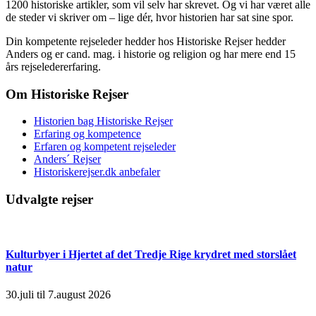
1200 historiske artikler, som vil selv har skrevet. Og vi har været alle
de steder vi skriver om – lige dér, hvor historien har sat sine spor.
Din kompetente rejseleder hedder hos Historiske Rejser hedder
Anders og er cand. mag. i historie og religion og har mere end 15
års rejseledererfaring.
Om Historiske Rejser
Historien bag Historiske Rejser
Erfaring og kompetence
Erfaren og kompetent rejseleder
Anders´ Rejser
Historiskerejser.dk anbefaler
Udvalgte rejser
Kulturbyer i Hjertet af det Tredje Rige krydret med storslået
natur
30.juli til 7.august 2026