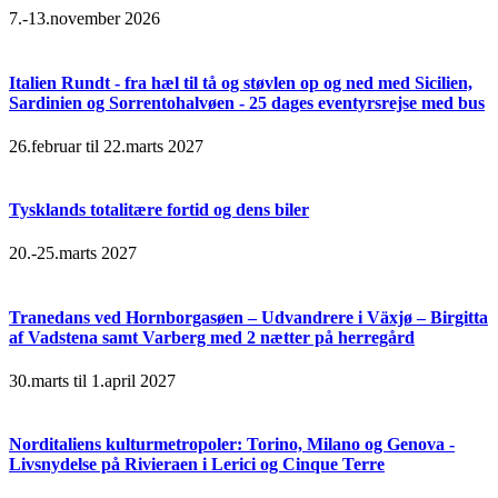
7.-13.november 2026
Italien Rundt - fra hæl til tå og støvlen op og ned med Sicilien,
Sardinien og Sorrentohalvøen - 25 dages eventyrsrejse med bus
26.februar til 22.marts 2027
Tysklands totalitære fortid og dens biler
20.-25.marts 2027
Tranedans ved Hornborgasøen – Udvandrere i Växjø – Birgitta
af Vadstena samt Varberg med 2 nætter på herregård
30.marts til 1.april 2027
Norditaliens kulturmetropoler: Torino, Milano og Genova -
Livsnydelse på Rivieraen i Lerici og Cinque Terre