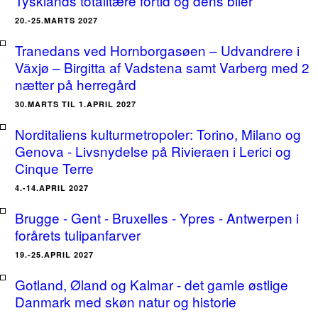
Tysklands totalitære fortid og dens biler
20.-25.MARTS 2027
Tranedans ved Hornborgasøen – Udvandrere i
Växjø – Birgitta af Vadstena samt Varberg med 2
nætter på herregård
30.MARTS TIL 1.APRIL 2027
Norditaliens kulturmetropoler: Torino, Milano og
Genova - Livsnydelse på Rivieraen i Lerici og
Cinque Terre
4.-14.APRIL 2027
Brugge - Gent - Bruxelles - Ypres - Antwerpen i
forårets tulipanfarver
19.-25.APRIL 2027
Gotland, Øland og Kalmar - det gamle østlige
Danmark med skøn natur og historie