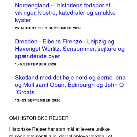
Nordengland - I historiens fodspor af
vikinger, klostre, katedraler og smukke
kyster
25.AUGUST TIL 2.SEPTEMBER 2026
Dresden - Elbens Firenze - Leipzig og
Haveriget Wörlitz: Sensommer, sejlture og
spændende byer
1.-6.SEPTEMBER 2026
Skotland med det høje nord og øerne Iona
og Mull samt Oban, Edinburgh og John O
´Groats
13.-23.SEPTEMBER 2026
OM HISTORISKE REJSER
Historiske Rejser har som mål at levere unikke
rejseoplevelser til alle, der vil opleve verden i et