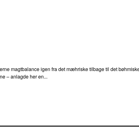
en interne magtbalance igen fra det mæhriske tilbage til det bøh
ne – anlagde her en...