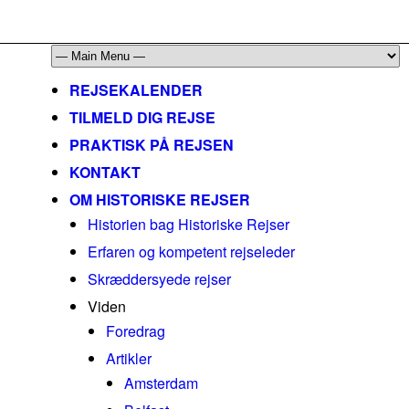
mail@historiskerejser.dk
+45 20 93 17 14
REJSEKALENDER
TILMELD DIG REJSE
PRAKTISK PÅ REJSEN
KONTAKT
OM HISTORISKE REJSER
Historien bag Historiske Rejser
Erfaren og kompetent rejseleder
Skræddersyede rejser
Viden
Foredrag
Artikler
Amsterdam