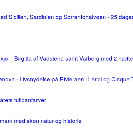
d med Sicilien, Sardinien og Sorrentohalvøen - 25 da
ø – Birgitta af Vadstena samt Varberg med 2 nætte
enova - Livsnydelse på Rivieraen i Lerici og Cinque 
årets tulipanfarver
mark med skøn natur og historie