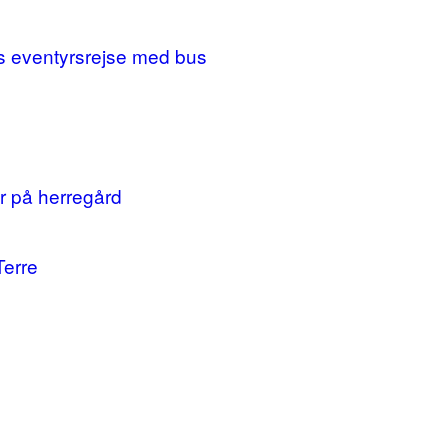
ges eventyrsrejse med bus
r på herregård
Terre