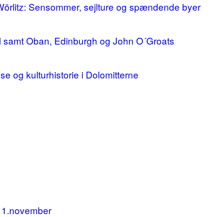
 Wörlitz: Sensommer, sejlture og spændende byer
ll samt Oban, Edinburgh og John O´Groats
lse og kulturhistorie i Dolomitterne
11.november