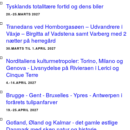
Tysklands totalitære fortid og dens biler
20.-25.MARTS 2027
Tranedans ved Hornborgasøen – Udvandrere i
Växjø – Birgitta af Vadstena samt Varberg med 2
nætter på herregård
30.MARTS TIL 1.APRIL 2027
Norditaliens kulturmetropoler: Torino, Milano og
Genova - Livsnydelse på Rivieraen i Lerici og
Cinque Terre
4.-14.APRIL 2027
Brugge - Gent - Bruxelles - Ypres - Antwerpen i
forårets tulipanfarver
19.-25.APRIL 2027
Gotland, Øland og Kalmar - det gamle østlige
Danmark med skøn natur og historie