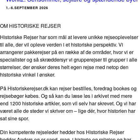
1.-6.SEPTEMBER 2026
OM HISTORISKE REJSER
Historiske Rejser har som mål at levere unikke rejseoplevelser
til alle, der vil opleve verden i et historiske perspektiv. Vi
arrangerer pakkerejser på en række af de områder, hvor vi er
specialister og så skræddersyr vi grupperejser til grupper i alle
størrelser, der ønsker deres helt egen rejse med netop den
historiske vinkel I ønsker.
På Historiskerejser.dk kan rejser bestilles, foredrag bookes og
rejsebøger købes. Og så kan du læse løs i arkivet med mere
end 1200 historiske artikler, som vil selv har skrevet. Og vi har
været alle de steder vi skriver om – lige dér, hvor historien har
sat sine spor.
Din kompetente rejseleder hedder hos Historiske Rejser
hedder Anders og er cand. mag. i historie og religion og har