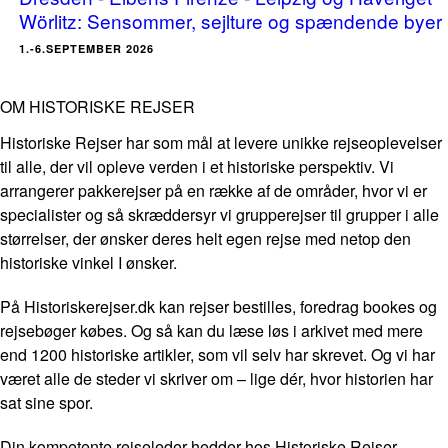
Wörlitz: Sensommer, sejlture og spændende byer
1.-6.SEPTEMBER 2026
OM HISTORISKE REJSER
Historiske Rejser har som mål at levere unikke rejseoplevelser
til alle, der vil opleve verden i et historiske perspektiv. Vi
arrangerer pakkerejser på en række af de områder, hvor vi er
specialister og så skræddersyr vi grupperejser til grupper i alle
størrelser, der ønsker deres helt egen rejse med netop den
historiske vinkel I ønsker.
På Historiskerejser.dk kan rejser bestilles, foredrag bookes og
rejsebøger købes. Og så kan du læse løs i arkivet med mere
end 1200 historiske artikler, som vil selv har skrevet. Og vi har
været alle de steder vi skriver om – lige dér, hvor historien har
sat sine spor.
Din kompetente rejseleder hedder hos Historiske Rejser