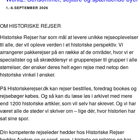
1.-6.SEPTEMBER 2026
OM HISTORISKE REJSER
Historiske Rejser har som mål at levere unikke rejseoplevelser
til alle, der vil opleve verden i et historiske perspektiv. Vi
arrangerer pakkerejser på en række af de områder, hvor vi er
specialister og så skræddersyr vi grupperejser til grupper i alle
størrelser, der ønsker deres helt egen rejse med netop den
historiske vinkel I ønsker.
På Historiskerejser.dk kan rejser bestilles, foredrag bookes og
rejsebøger købes. Og så kan du læse løs i arkivet med mere
end 1200 historiske artikler, som vil selv har skrevet. Og vi har
været alle de steder vi skriver om – lige dér, hvor historien har
sat sine spor.
Din kompetente rejseleder hedder hos Historiske Rejser
hedder Anders og er cand. mag. i historie og religion og har