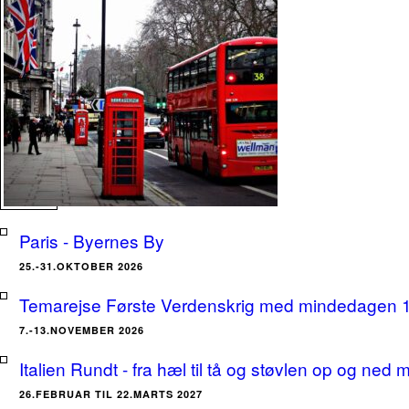
Paris - Byernes By
25.-31.OKTOBER 2026
Temarejse Første Verdenskrig med mindedagen 
7.-13.NOVEMBER 2026
Italien Rundt - fra hæl til tå og støvlen op og ne
26.FEBRUAR TIL 22.MARTS 2027