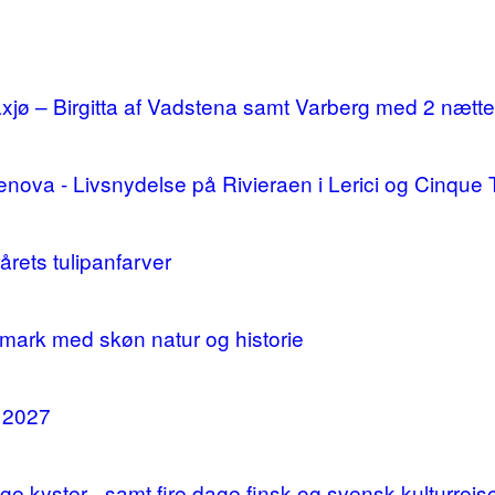
ø – Birgitta af Vadstena samt Varberg med 2 nætte
enova - Livsnydelse på Rivieraen i Lerici og Cinque 
årets tulipanfarver
mark med skøn natur og historie
i 2027
 kyster - samt fire dage finsk og svensk kulturrejs