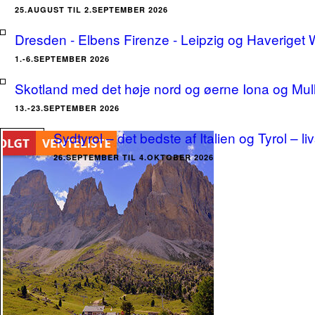
25.AUGUST TIL 2.SEPTEMBER 2026
Dresden - Elbens Firenze - Leipzig og Haveriget
1.-6.SEPTEMBER 2026
Skotland med det høje nord og øerne Iona og Mu
13.-23.SEPTEMBER 2026
Sydtyrol – det bedste af Italien og Tyrol – l
26.SEPTEMBER TIL 4.OKTOBER 2026