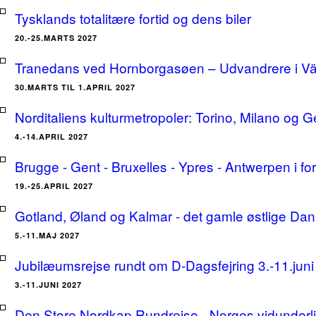
Tysklands totalitære fortid og dens biler
20.-25.MARTS 2027
Tranedans ved Hornborgasøen – Udvandrere i Växj
30.MARTS TIL 1.APRIL 2027
Norditaliens kulturmetropoler: Torino, Milano og G
4.-14.APRIL 2027
Brugge - Gent - Bruxelles - Ypres - Antwerpen i for
19.-25.APRIL 2027
Gotland, Øland og Kalmar - det gamle østlige Dan
5.-11.MAJ 2027
Jubilæumsrejse rundt om D-Dagsfejring 3.-11.jun
3.-11.JUNI 2027
Den Store Nordkap Rundrejse - Norges vidunderlige