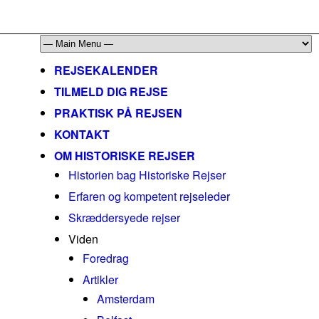
mail@historiskerejser.dk
+45 20 93 17 14
REJSEKALENDER
TILMELD DIG REJSE
PRAKTISK PÅ REJSEN
KONTAKT
OM HISTORISKE REJSER
Historien bag Historiske Rejser
Erfaren og kompetent rejseleder
Skræddersyede rejser
Viden
Foredrag
Artikler
Amsterdam