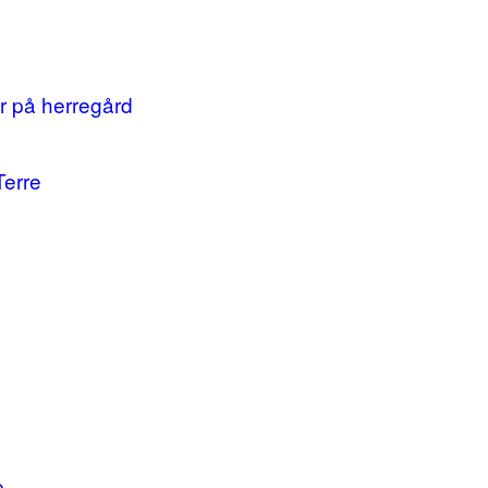
r på herregård
Terre
e