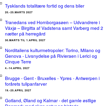
Tysklands totalitære fortid og dens biler
20.-25.MARTS 2027
Tranedans ved Hornborgasøen – Udvandrere i
Växjø – Birgitta af Vadstena samt Varberg med 2
nætter på herregård
30.MARTS TIL 1.APRIL 2027
Norditaliens kulturmetropoler: Torino, Milano og
Genova - Livsnydelse på Rivieraen i Lerici og
Cinque Terre
4.-14.APRIL 2027
Brugge - Gent - Bruxelles - Ypres - Antwerpen i
forårets tulipanfarver
19.-25.APRIL 2027
Gotland, Øland og Kalmar - det gamle østlige
Danmark med skøn natur og historie