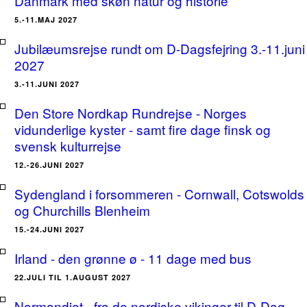
Danmark med skøn natur og historie
5.-11.MAJ 2027
Jubilæumsrejse rundt om D-Dagsfejring 3.-11.juni
2027
3.-11.JUNI 2027
Den Store Nordkap Rundrejse - Norges
vidunderlige kyster - samt fire dage finsk og
svensk kulturrejse
12.-26.JUNI 2027
Sydengland i forsommeren - Cornwall, Cotswolds
og Churchills Blenheim
15.-24.JUNI 2027
Irland - den grønne ø - 11 dage med bus
22.JULI TIL 1.AUGUST 2027
Normandiet - fra de nordiske vikinger til D-Dag