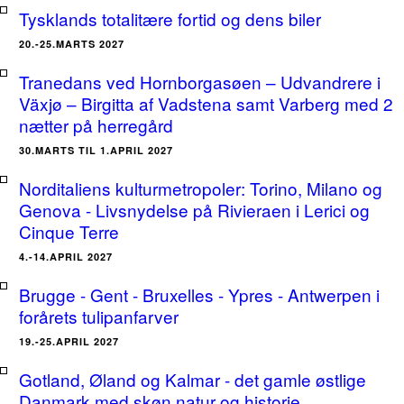
Tysklands totalitære fortid og dens biler
20.-25.MARTS 2027
Tranedans ved Hornborgasøen – Udvandrere i
Växjø – Birgitta af Vadstena samt Varberg med 2
nætter på herregård
30.MARTS TIL 1.APRIL 2027
Norditaliens kulturmetropoler: Torino, Milano og
Genova - Livsnydelse på Rivieraen i Lerici og
Cinque Terre
4.-14.APRIL 2027
Brugge - Gent - Bruxelles - Ypres - Antwerpen i
forårets tulipanfarver
19.-25.APRIL 2027
Gotland, Øland og Kalmar - det gamle østlige
Danmark med skøn natur og historie