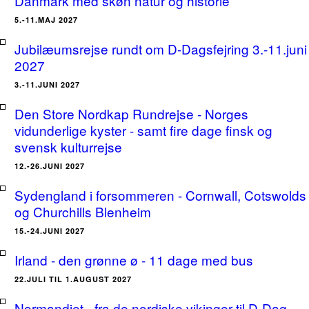
Danmark med skøn natur og historie
5.-11.MAJ 2027
Jubilæumsrejse rundt om D-Dagsfejring 3.-11.juni
2027
3.-11.JUNI 2027
Den Store Nordkap Rundrejse - Norges
vidunderlige kyster - samt fire dage finsk og
svensk kulturrejse
12.-26.JUNI 2027
Sydengland i forsommeren - Cornwall, Cotswolds
og Churchills Blenheim
15.-24.JUNI 2027
Irland - den grønne ø - 11 dage med bus
22.JULI TIL 1.AUGUST 2027
Normandiet - fra de nordiske vikinger til D-Dag