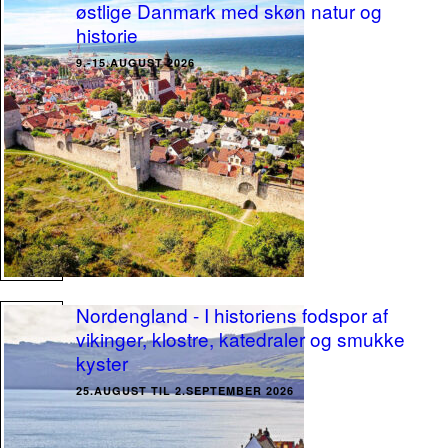
østlige Danmark med skøn natur og
historie
9.-15.AUGUST 2026
Nordengland - I historiens fodspor af
vikinger, klostre, katedraler og smukke
kyster
25.AUGUST TIL 2.SEPTEMBER 2026