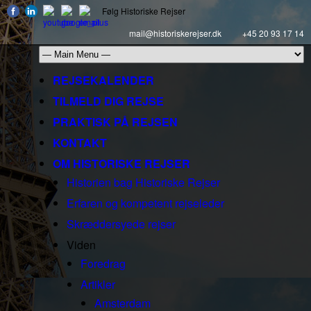
Følg Historiske Rejser
mail@historiskerejser.dk
+45 20 93 17 14
REJSEKALENDER
TILMELD DIG REJSE
PRAKTISK PÅ REJSEN
KONTAKT
OM HISTORISKE REJSER
Historien bag Historiske Rejser
Erfaren og kompetent rejseleder
Skræddersyede rejser
Viden
Foredrag
Artikler
Amsterdam