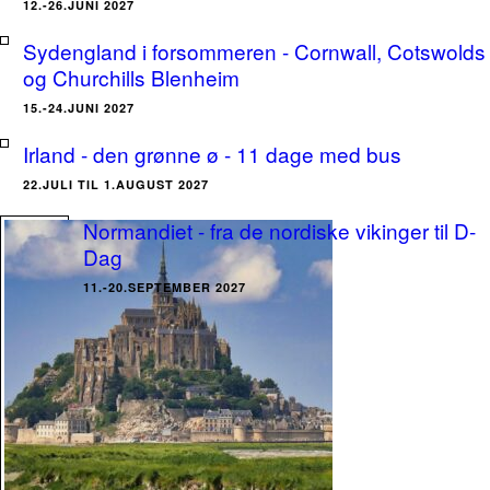
12.-26.JUNI 2027
Sydengland i forsommeren - Cornwall, Cotswolds
og Churchills Blenheim
15.-24.JUNI 2027
Irland - den grønne ø - 11 dage med bus
22.JULI TIL 1.AUGUST 2027
Normandiet - fra de nordiske vikinger til D-
Dag
11.-20.SEPTEMBER 2027