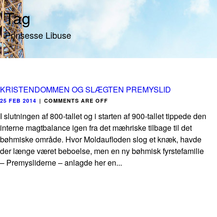
Tag
Prinsesse Libuse
KRISTENDOMMEN OG SLÆGTEN PREMYSLID
25 FEB 2014
|
COMMENTS ARE OFF
I slutningen af 800-tallet og i starten af 900-tallet tippede den
interne magtbalance igen fra det mæhriske tilbage til det
bøhmiske område. Hvor Moldaufloden slog et knæk, havde
der længe været beboelse, men en ny bøhmisk fyrstefamilie
– Premysliderne – anlagde her en...