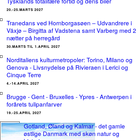
Tysklands totalitære fortid og dens biler
20.-25.MARTS 2027
Tranedans ved Hornborgasøen – Udvandrere i
Växjø – Birgitta af Vadstena samt Varberg med 2
nætter på herregård
30.MARTS TIL 1.APRIL 2027
Norditaliens kulturmetropoler: Torino, Milano og
Genova - Livsnydelse på Rivieraen i Lerici og
Cinque Terre
4.-14.APRIL 2027
Brugge - Gent - Bruxelles - Ypres - Antwerpen i
forårets tulipanfarver
19.-25.APRIL 2027
Gotland, Øland og Kalmar - det gamle
østlige Danmark med skøn natur og