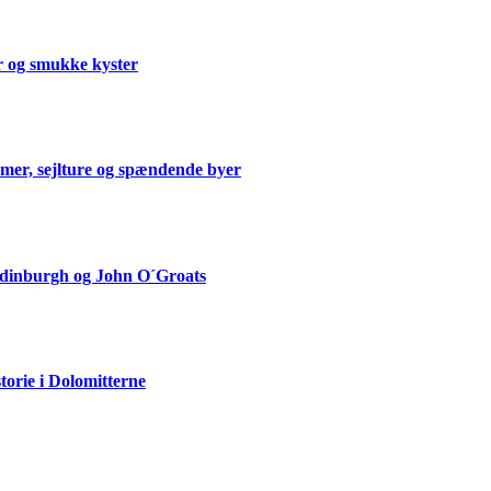
er og smukke kyster
mmer, sejlture og spændende byer
Edinburgh og John O´Groats
storie i Dolomitterne