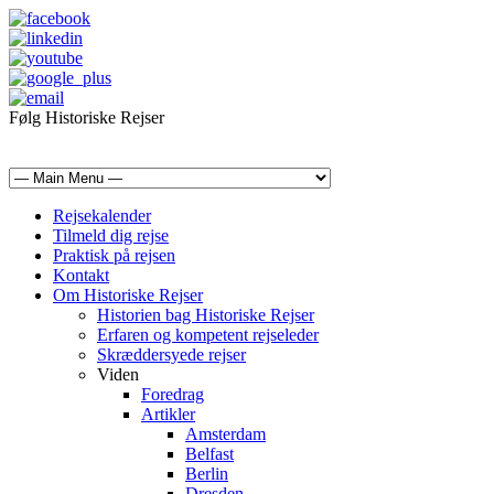
Følg Historiske Rejser
mail@historiskerejser.dk
+45 20 93 17 14
Rejsekalender
Tilmeld dig rejse
Praktisk på rejsen
Kontakt
Om Historiske Rejser
Historien bag Historiske Rejser
Erfaren og kompetent rejseleder
Skræddersyede rejser
Viden
Foredrag
Artikler
Amsterdam
Belfast
Berlin
Dresden