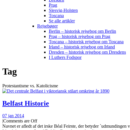
Prag
Slesvig-Holsten
Toscana
Se alle artikler
Rejsebøger
Berlin – historisk rejsebog om Berlin
Prag – historisk rejsebog om Prag
Toscana – historisk rejsebog om Toscana
Irland – historisk rejsebog om Irland
Dresden – historisk rejsebog om Dresdens
I Luthers Fodspor
Tag
Protestantisme vs. Katolicisme
Belfast Historie
07 jan 2014
|
Comments are Off
Navnet er afledt af det irske Béal Feirste, der betyder `udmundingen 