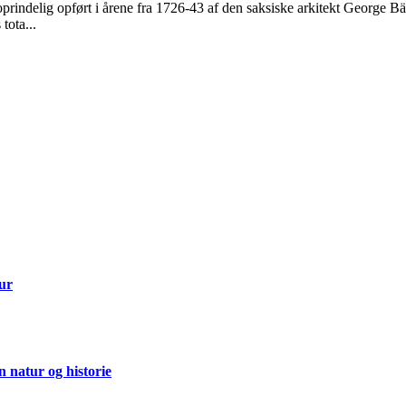
rindelig opført i årene fra 1726-43 af den saksiske arkitekt George Bä
tota...
tur
 natur og historie