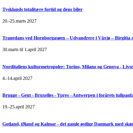
Tysklands totalitære fortid og dens biler
20.-25.marts 2027
Tranedans ved Hornborgasøen – Udvandrere i Växjø – Birgitta 
30.marts til 1.april 2027
Norditaliens kulturmetropoler: Torino, Milano og Genova - Livsn
4.-14.april 2027
Brugge - Gent - Bruxelles - Ypres - Antwerpen i forårets tulipanf
19.-25.april 2027
Gotland, Øland og Kalmar - det gamle østlige Danmark med skøn 