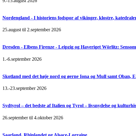
9.-15.august 2026
Nordengland - I historiens fodspor af vikinger, klostre, katedral
25.august til 2.september 2026
Dresden - Elbens Firenze - Leipzig og Haveriget Wörlitz: Senso
1.-6.september 2026
Skotland med det høje nord og øerne Iona og Mull samt Oban, 
13.-23.september 2026
Sydtyrol – det bedste af Italien og Tyrol – livsnydelse og kulturhi
26.september til 4.oktober 2026
Saarland, Rhinlandet og Alsace-Lorraine