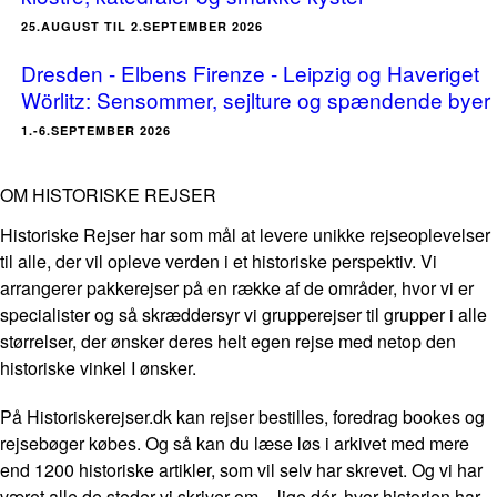
25.AUGUST TIL 2.SEPTEMBER 2026
Dresden - Elbens Firenze - Leipzig og Haveriget
Wörlitz: Sensommer, sejlture og spændende byer
1.-6.SEPTEMBER 2026
OM HISTORISKE REJSER
Historiske Rejser har som mål at levere unikke rejseoplevelser
til alle, der vil opleve verden i et historiske perspektiv. Vi
arrangerer pakkerejser på en række af de områder, hvor vi er
specialister og så skræddersyr vi grupperejser til grupper i alle
størrelser, der ønsker deres helt egen rejse med netop den
historiske vinkel I ønsker.
På Historiskerejser.dk kan rejser bestilles, foredrag bookes og
rejsebøger købes. Og så kan du læse løs i arkivet med mere
end 1200 historiske artikler, som vil selv har skrevet. Og vi har
været alle de steder vi skriver om – lige dér, hvor historien har