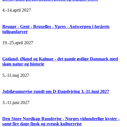
4.-14.april 2027
Brugge - Gent - Bruxelles - Ypres - Antwerpen i forårets
tulipanfarver
19.-25.april 2027
Gotland, Øland og Kalmar - det gamle østlige Danmark med
skøn natur og historie
5.-11.maj 2027
Jubilæumsrejse rundt om D-Dagsfejring 3.-11.juni 2027
3.-11.juni 2027
Den Store Nordkap Rundrejse - Norges vidunderlige kyster -
samt fire dage finsk og svensk kulturrejse