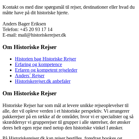
Kontakt os med dine spørgsmål til rejser, destinationer eller hvad du
måtte have på dit historiske hjerte.
Anders Bager Eriksen
Telefon: +45 20 93 17 14
E-mail: mail@historiskerejser.dk
Om Historiske Rejser
Historien bag Historiske Rejser
Erfaring og kompetence
Erfaren og kompetent rejseleder
Anders´ Rejser
Historiskerejser.dk anbefaler
Om Historiske Rejser
Historiske Rejser har som mål at levere unikke rejseoplevelser til
alle, der vil opleve verden i et historiske perspektiv. Vi arrangerer
pakkerejser på en række af de områder, hvor vi er specialister og så
skræddersyr vi grupperejser til grupper i alle størrelser, der ønsker
deres helt egen rejse med netop den historiske vinkel I ønsker.
På Historiskerejser.dk kan rejser bestilles, foredrag bookes og