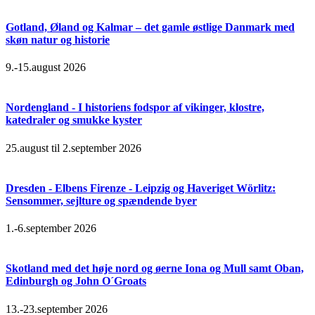
Gotland, Øland og Kalmar – det gamle østlige Danmark med
skøn natur og historie
9.-15.august 2026
Nordengland - I historiens fodspor af vikinger, klostre,
katedraler og smukke kyster
25.august til 2.september 2026
Dresden - Elbens Firenze - Leipzig og Haveriget Wörlitz:
Sensommer, sejlture og spændende byer
1.-6.september 2026
Skotland med det høje nord og øerne Iona og Mull samt Oban,
Edinburgh og John O´Groats
13.-23.september 2026