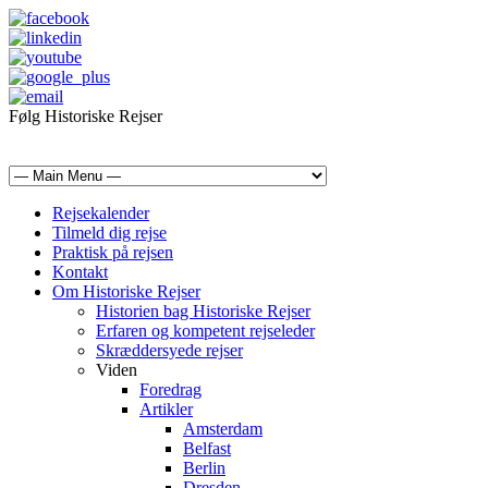
Følg Historiske Rejser
mail@historiskerejser.dk
+45 20 93 17 14
Rejsekalender
Tilmeld dig rejse
Praktisk på rejsen
Kontakt
Om Historiske Rejser
Historien bag Historiske Rejser
Erfaren og kompetent rejseleder
Skræddersyede rejser
Viden
Foredrag
Artikler
Amsterdam
Belfast
Berlin
Dresden