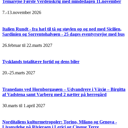
Temarejse Første Verdenskrig med mindedagen 11.november
7.-13.november 2026
Italien Rundt - fra hæl til tå og støvlen op og ned med Sicilien,
Sardinien og Sorrentohalvøen - 25 dages eventyrsrejse med bus
26.februar til 22.marts 2027
Tysklands totalitære fortid og dens biler
20.-25.marts 2027
Tranedans ved Hornborgasøen – Udvandrere i Växjø – Birgitta
af Vadstena samt Varberg med 2 nætter på herregård
30.marts til 1.april 2027
Norditaliens kulturmetropoler: Torino, Milano og Genova -
Livsnydelse på Rivieraen i Lerici og Cinque Terre