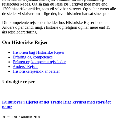
rejsebøger købes. Og så kan du læse løs i arkivet med mere end
1200 historiske artikler, som vil selv har skrevet. Og vi har været alle
de steder vi skriver om – lige dér, hvor historien har sat sine spor.
Din kompetente rejseleder hedder hos Historiske Rejser hedder
Anders og er cand. mag. i historie og religion og har mere end 15
års rejseledererfaring.
Om Historiske Rejser
Historien bag Historiske Rejser
Erfaring og kompetence
Erfaren og kompetent rejseleder
Anders´ Rejser
Historiskerejser.dk anbefaler
Udvalgte rejser
Kulturbyer i Hjertet af det Tredje Rige krydret med storslået
natur
30.juli til 7.august 2026