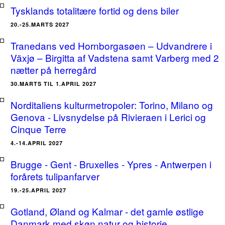
Tysklands totalitære fortid og dens biler
20.-25.MARTS 2027
Tranedans ved Hornborgasøen – Udvandrere i
Växjø – Birgitta af Vadstena samt Varberg med 2
nætter på herregård
30.MARTS TIL 1.APRIL 2027
Norditaliens kulturmetropoler: Torino, Milano og
Genova - Livsnydelse på Rivieraen i Lerici og
Cinque Terre
4.-14.APRIL 2027
Brugge - Gent - Bruxelles - Ypres - Antwerpen i
forårets tulipanfarver
19.-25.APRIL 2027
Gotland, Øland og Kalmar - det gamle østlige
Danmark med skøn natur og historie