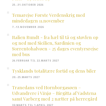
25.-31.OKTOBER 2026
Temarejse Første Verdenskrig med
mindedagen 11.november
7.-13.NOVEMBER 2026
Italien Rundt - fra hæl til tå og støvlen op
og ned med Sicilien, Sardinien og
Sorrentohalvøen - 25 dages eventyrsrejse
med bus
26.FEBRUAR TIL 22.MARTS 2027
Tysklands totalitære fortid og dens biler
20.-25.MARTS 2027
Tranedans ved Hornborgasøen –
Udvandrere i Växjø – Birgitta af Vadstena
samt Varberg med 2 nætter på herregård
30.MARTS TIL 1.APRIL 2027