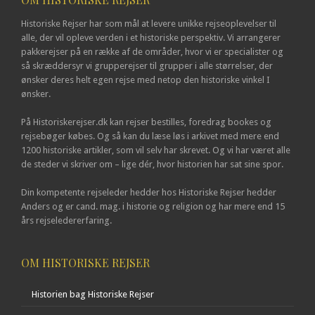
Historiske Rejser har som mål at levere unikke rejseoplevelser til
alle, der vil opleve verden i et historiske perspektiv. Vi arrangerer
pakkerejser på en række af de områder, hvor vi er specialister og
så skræddersyr vi grupperejser til grupper i alle størrelser, der
ønsker deres helt egen rejse med netop den historiske vinkel I
ønsker.
På Historiskerejser.dk kan rejser bestilles, foredrag bookes og
rejsebøger købes. Og så kan du læse løs i arkivet med mere end
1200 historiske artikler, som vil selv har skrevet. Og vi har været alle
de steder vi skriver om – lige dér, hvor historien har sat sine spor.
Din kompetente rejseleder hedder hos Historiske Rejser hedder
Anders og er cand. mag. i historie og religion og har mere end 15
års rejseledererfaring.
OM HISTORISKE REJSER
Historien bag Historiske Rejser