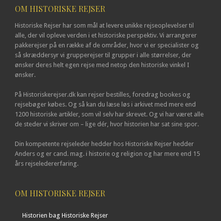
OM HISTORISKE REJSER
Historiske Rejser har som mål at levere unikke rejseoplevelser til
alle, der vil opleve verden i et historiske perspektiv. Vi arrangerer
pakkerejser på en række af de områder, hvor vi er specialister og
så skræddersyr vi grupperejser til grupper i alle størrelser, der
ønsker deres helt egen rejse med netop den historiske vinkel I
ønsker.
På Historiskerejser.dk kan rejser bestilles, foredrag bookes og
rejsebøger købes. Og så kan du læse løs i arkivet med mere end
1200 historiske artikler, som vil selv har skrevet. Og vi har været alle
de steder vi skriver om – lige dér, hvor historien har sat sine spor.
Din kompetente rejseleder hedder hos Historiske Rejser hedder
Anders og er cand. mag. i historie og religion og har mere end 15
års rejseledererfaring.
OM HISTORISKE REJSER
Historien bag Historiske Rejser