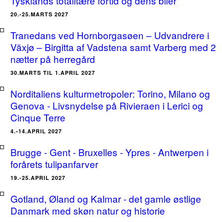
Tysklands totalitære fortid og dens biler
20.-25.MARTS 2027
Tranedans ved Hornborgasøen – Udvandrere i
Växjø – Birgitta af Vadstena samt Varberg med 2
nætter på herregård
30.MARTS TIL 1.APRIL 2027
Norditaliens kulturmetropoler: Torino, Milano og
Genova - Livsnydelse på Rivieraen i Lerici og
Cinque Terre
4.-14.APRIL 2027
Brugge - Gent - Bruxelles - Ypres - Antwerpen i
forårets tulipanfarver
19.-25.APRIL 2027
Gotland, Øland og Kalmar - det gamle østlige
Danmark med skøn natur og historie