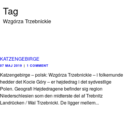
Tag
Wzgórza Trzebnickie
KATZENGEBIRGE
07 MAJ 2019
|
1 COMMENT
Katzengebirge – polsk: Wzgórza Trzebnickie – i folkemunde
hedder det Kocie Góry – er højdedrag i det sydvestlige
Polen. Geografi Højdedragene befinder sig region
Niederschlesien som den midterste del af Trebnitz
Landrücken / Wal Trzebnicki. De ligger mellem...