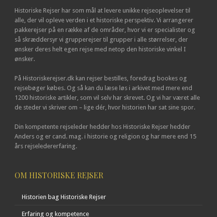
Historiske Rejser har som mål at levere unikke rejseoplevelser til
alle, der vil opleve verden i et historiske perspektiv. Vi arrangerer
pakkerejser på en række af de områder, hvor vi er specialister og
så skræddersyr vi grupperejser til grupper i alle størrelser, der
ønsker deres helt egen rejse med netop den historiske vinkel I
ønsker.
På Historiskerejser.dk kan rejser bestilles, foredrag bookes og
rejsebøger købes. Og så kan du læse løs i arkivet med mere end
1200 historiske artikler, som vil selv har skrevet. Og vi har været alle
de steder vi skriver om – lige dér, hvor historien har sat sine spor.
Din kompetente rejseleder hedder hos Historiske Rejser hedder
Anders og er cand. mag. i historie og religion og har mere end 15
års rejseledererfaring.
OM HISTORISKE REJSER
Historien bag Historiske Rejser
Erfaring og kompetence