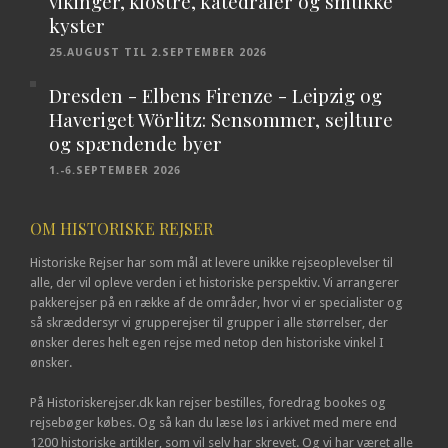
vikinger, klostre, katedraler og smukke
kyster
25.AUGUST TIL 2.SEPTEMBER 2026
Dresden - Elbens Firenze - Leipzig og
Haveriget Wörlitz: Sensommer, sejlture
og spændende byer
1.-6.SEPTEMBER 2026
OM HISTORISKE REJSER
Historiske Rejser har som mål at levere unikke rejseoplevelser til
alle, der vil opleve verden i et historiske perspektiv. Vi arrangerer
pakkerejser på en række af de områder, hvor vi er specialister og
så skræddersyr vi grupperejser til grupper i alle størrelser, der
ønsker deres helt egen rejse med netop den historiske vinkel I
ønsker.
På Historiskerejser.dk kan rejser bestilles, foredrag bookes og
rejsebøger købes. Og så kan du læse løs i arkivet med mere end
1200 historiske artikler, som vil selv har skrevet. Og vi har været alle