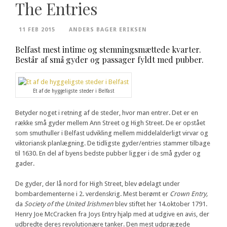
The Entries
11 FEB 2015
ANDERS BAGER ERIKSEN
Belfast mest intime og stemningsmættede kvarter.
Består af små gyder og passager fyldt med pubber.
Et af de hyggeligste steder i Belfast
Betyder noget i retning af de steder, hvor man entrer. Det er en
række små gyder mellem Ann Street og High Street. De er opstået
som smuthuller i Belfast udvikling mellem middelalderligt virvar og
viktoriansk planlægning. De tidligste gyder/entries stammer tilbage
til 1630. En del af byens bedste pubber ligger i de små gyder og
gader.
De gyder, der lå nord for High Street, blev ødelagt under
bombardementerne i 2. verdenskrig. Mest berømt er
Crown Entry,
da
Society of the United Irishmen
blev stiftet her 14.oktober 1791.
Henry Joe McCracken fra Joys Entry hjalp med at udgive en avis, der
udbredte deres revolutionære tanker. Den mest udprægede