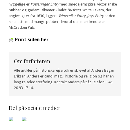
hyggelige er
Potteringer Entry
med smedejernsgitre, viktorianske
pubber og gademusikanter – kaldt
Buskers
. White Tavern, der
angiveligt er fra 1630, ligger i
Winecellar Entry
.
Joys Entry
er den
smalleste med mange pubber, hvoraf den mest kendte er
McCracken Pub.
Print siden her
Om forfatteren
Alle artikler på historiskerejser.dk er skrevet af Anders Bager
Eriksen. Anders er cand. mag. i historie og religion og har en
lang rejseledererfaring. Kontakt Anders på tlf.: Telefon: +45
20 93 17 14.
Del på sociale medier