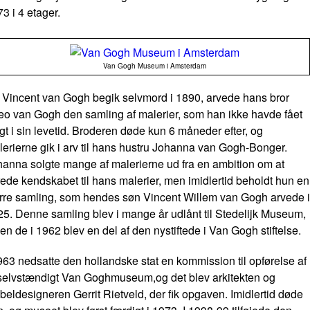
3 i 4 etager.
Van Gogh Museum i Amsterdam
 Vincent van Gogh begik selvmord i 1890, arvede hans bror
eo van Gogh den samling af malerier, som han ikke havde fået
gt i sin levetid. Broderen døde kun 6 måneder efter, og
erierne gik i arv til hans hustru Johanna van Gogh-Bonger.
hanna solgte mange af malerierne ud fra en ambition om at
ede kendskabet til hans malerier, men imidlertid beholdt hun en
ørre samling, som hendes søn Vincent Willem van Gogh arvede i
5. Denne samling blev i mange år udlånt til Stedelijk Museum,
en de i 1962 blev en del af den nystiftede i Van Gogh stiftelse.
63 nedsatte den hollandske stat en kommission til opførelse af
 selvstændigt Van Goghmuseum,og det blev arkitekten og
eldesigneren Gerrit Rietveld, der fik opgaven. Imidlertid døde