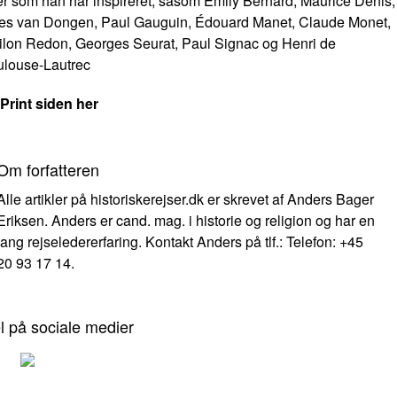
er som han har inspireret, såsom Émily Bernard, Maurice Denis,
es van Dongen, Paul Gauguin, Édouard Manet, Claude Monet,
ilon Redon, Georges Seurat, Paul Signac og Henri de
ulouse-Lautrec
Print siden her
Om forfatteren
Alle artikler på historiskerejser.dk er skrevet af Anders Bager
Eriksen. Anders er cand. mag. i historie og religion og har en
lang rejseledererfaring. Kontakt Anders på tlf.: Telefon: +45
20 93 17 14.
l på sociale medier