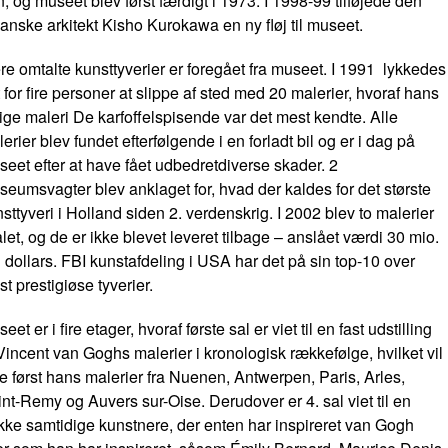
, og museet blev først færdigt i 1973. I 1998-99 tilføjede den
anske arkitekt Kisho Kurokawa en ny fløj til museet.
ere omtalte kunsttyverier er foregået fra museet. I 1991 lykkedes
 for fire personer at slippe af sted med 20 malerier, hvoraf hans
lige maleri
De karfoffelspisende
var det mest kendte. Alle
erier blev fundet efterfølgende i en forladt bil og er i dag på
eet efter at have fået udbedretdiverse skader. 2
eumsvagter blev anklaget for, hvad der kaldes for det største
sttyveri i Holland siden 2. verdenskrig. I 2002 blev to malerier
ålet, og de er ikke blevet leveret tilbage – anslået værdi 30 mio.
dollars. FBI kunstafdeling i USA har det på sin top-10 over
t prestigiøse tyverier.
seet er i fire etager, hvoraf første sal er viet til en fast udstilling
Vincent van Goghs malerier i kronologisk rækkefølge, hvilket vil
e først hans malerier fra Nuenen, Antwerpen, Paris, Arles,
nt-Remy og Auvers sur-Oise. Derudover er 4. sal viet til en
ke samtidige kunstnere, der enten har inspireret van Gogh