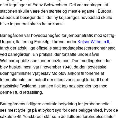
efter tegninger af Franz Schwechten. Det var meningen, at
stationen skulle være den største og mest elegante i Europa,
således at besøgende til det ny kejserriges hovedstad skulle
blive imponeret straks fra ankomst.
Banegården var hovedbanegård for jernbanetrafik mod Østrig-
Ungarn, Italien og Frankrig. I årene under
Kejser Wilhelm II
,
fandt der adskillige officielle statsmodtagelsesceremonier sted
ved banegården. En praksis, der fortsatte under såvel
Weimarrepublik som under nazismen. Den modtagelse, der
blev husket mest, var i november 1940, da den sovjetiske
udenrigsminister Vjatjeslav Molotov ankom til tonerne af
Internationale
, en melodi der ellers var strengt forbudt i det
nazistiske Tyskland, samt en flok top nazister, der tog mod
denne i fuld retsstilling.
Banegårdens tidligere centrale betydning for jernbanenettet
ses mest tydeligt på et bykort syd for dens beliggenhed, hvor de
såkaldte 45 Yorckbroer står som de tidligere forbindelseslinjer