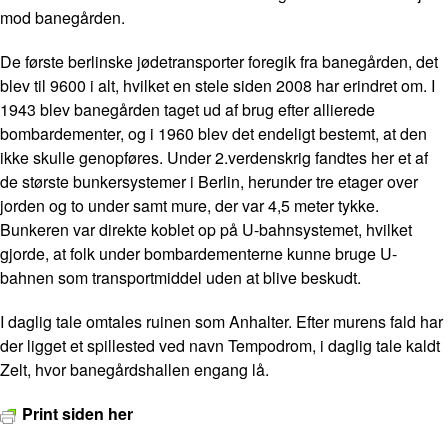
mod banegården.
De første berlinske jødetransporter foregik fra banegården, det
blev til 9600 i alt, hvilket en stele siden 2008 har erindret om. I
1943 blev banegården taget ud af brug efter allierede
bombardementer, og i 1960 blev det endeligt bestemt, at den
ikke skulle genopføres. Under 2.verdenskrig fandtes her et af
de største bunkersystemer i Berlin, herunder tre etager over
jorden og to under samt mure, der var 4,5 meter tykke.
Bunkeren var direkte koblet op på U-bahnsystemet, hvilket
gjorde, at folk under bombardementerne kunne bruge U-
bahnen som transportmiddel uden at blive beskudt.
I daglig tale omtales ruinen som
Anhalter
. Efter murens fald har
der ligget et spillested ved navn Tempodrom, i daglig tale kaldt
Zelt,
hvor banegårdshallen engang lå.
Print siden her